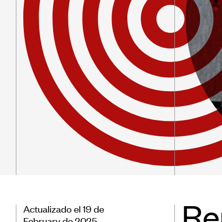
Patr
Form
Capa
Soste
Re
Actualizado el 19 de
February de 2025