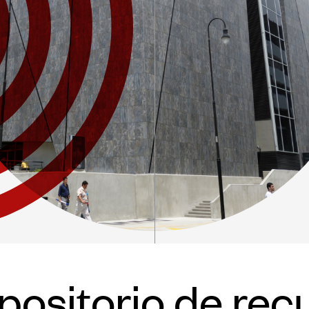
imonio
Banco de Buenas
Prácticas
ación y
citación
Convocatorias
nibilidad
Publicaciones
Ibermuseos
Centro de
Documentación
Noticias
Plataforma de
Diagnósticos
positorio de rec