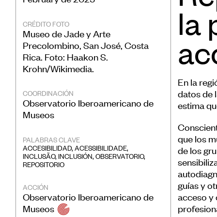
la
CRÉDITO FOTO
Museo de Jade y Arte
acc
Precolombino, San José, Costa
Rica. Foto: Haakon S.
Krohn/Wikimedia.
En la reg
datos de 
COORDINACIÓN
Observatorio Iberoamericano de
estima qu
Museos
Conscient
que los m
PALABRAS CLAVE
ACCESIBILIDAD
,
ACESSIBILIDADE
,
de los gr
INCLUSÃO
,
INCLUSIÓN
,
OBSERVATORIO
,
sensibiliz
REPOSITORIO
autodiagn
guías y ot
ACCIÓN
Observatorio Iberoamericano de
acceso y c
Museos
profesiona