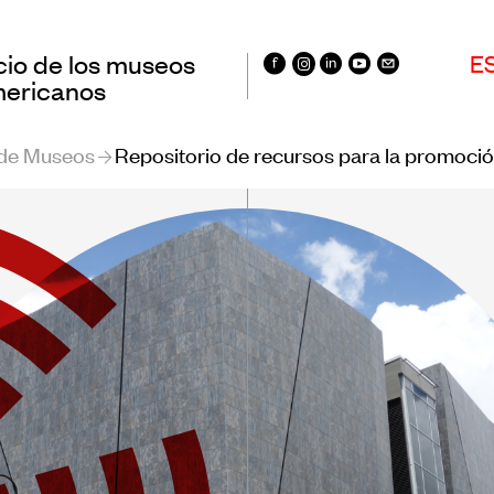
cio de los museos
E
mericanos
 de Museos
Repositorio de recursos para la promoción
entros
Registro de Muse
oamericanos de
Iberoamericanos
os
Sistema de recol
rvatorio
de datos de públ
oamericano de
museos
os
Panorama de los
ación
en Iberoamérica