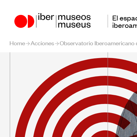
El espa
iberoa
Home
Acciones
Observatorio Iberoamericano
Nuestro papel en el
Encu
sector
Iber
Muse
Nuestra Actuación
Obse
Países Participantes
Iber
Muse
Educ