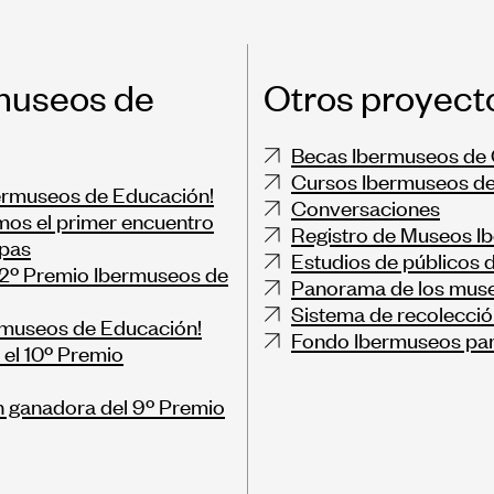
museos de
Otros proyect
Becas Ibermuseos de 
Cursos Ibermuseos de
bermuseos de Educación!
Conversaciones
mos el primer encuentro
Registro de Museos I
apas
Estudios de públicos 
 12º Premio Ibermuseos de
Panorama de los muse
Sistema de recolecció
ermuseos de Educación!
Fondo Ibermuseos par
el 10º Premio
ón ganadora del 9º Premio