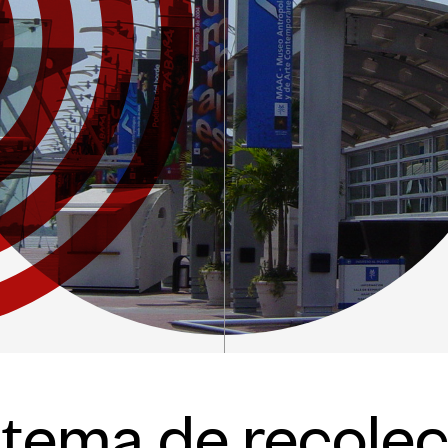
imonio
Banco de Buenas
Prácticas
ación y
citación
Convocatorias
nibilidad
Publicaciones
Ibermuseos
Centro de
Documentación
Noticias
Plataforma de
Diagnósticos
stema de recolec