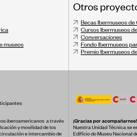
Otros proyect
Becas Ibermuseos de 
rica
Cursos Ibermuseos de
Conversaciones
de museos
Fondo Ibermuseos par
Premio Ibermuseos d
ticipantes
eos iberoamericanos a través
¡Gracias por acompañarnos!
ficación y movilidad de los
Nuestra Unidad Técnica se e
 circulación e intercambio de
Edifício do Museu Nacional d