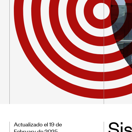
Patr
Form
Capa
Soste
Si
Actualizado el 19 de
February de 2025