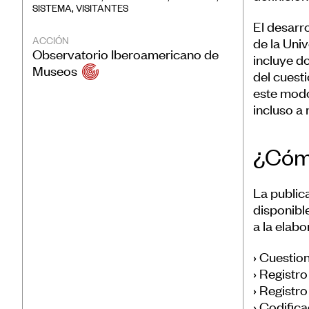
SISTEMA
,
VISITANTES
El desarro
ACCIÓN
de la Uni
Observatorio Iberoamericano de
incluye do
Museos
del cuest
este modo
incluso a 
¿Cómo
La public
disponibl
a la elabo
› Cuestion
› Registr
› Registr
› Codifica