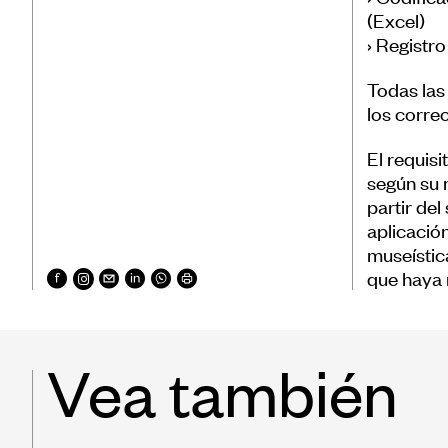
(Excel)
› Registr
Todas las
los corre
El requis
según su 
partir de
aplicación
museístic
que haya 
Vea también