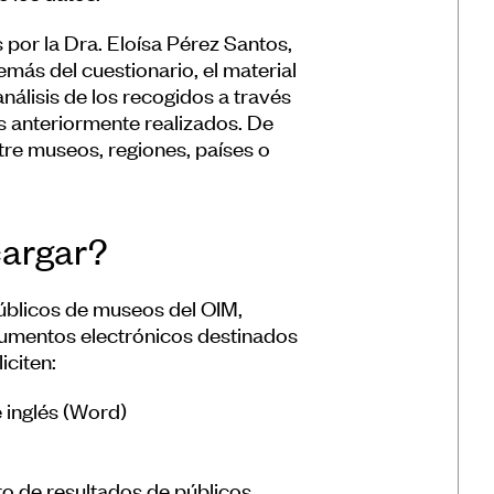
s por la Dra. Eloísa Pérez Santos,
más del cuestionario, el material
nálisis de los recogidos a través
os anteriormente realizados. De
ntre museos, regiones, países o
cargar?
públicos de museos del OIM,
cumentos electrónicos destinados
iciten:
e inglés (Word)
tro de resultados de públicos