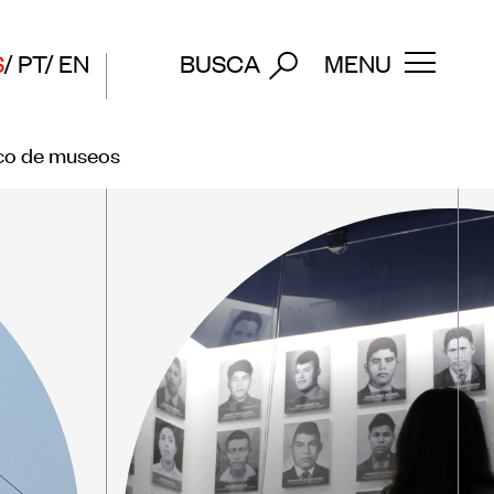
S
PT
EN
BUSCA
MENU
ico de museos
os
Póngase en contacto
Suscríbase a nuestro
ección
boletín de noticias
ico de
 museos