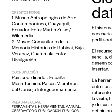
da
CRÉDITOS FOTOS
1. Museo Antropológico de Arte
Contemporáneo, Guayaquil,
El sistem
Ecuador. Foto: Martin Zeise /
necesaria
Wikimedia.
perfil soc
2. Museo Comunitario de la
Memoria Histórica de Rabinai, Baja
El recurs
Verapaz, Guatemala. Foto:
sencilla,
Divulgación.
deseen con
insertan.
COORDINACIÓN
País coordinador: España
La herram
Mesa Técnica: Países Miembros
entre los 
del Consejo Intergubernamental
referente
la visita
PALABRAS CLAVE
y de sus 
FERRAMENTAS
,
HERRAMIENTAS
,
MANUAL
,
definición
OBSERVATORIO
,
PUBLICACIÓN
,
PÚBLICOS
,