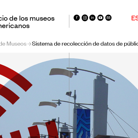
cio de los museos
E
mericanos
 de Museos
Sistema de recolección de datos de públ
entros
Registro de Muse
oamericanos de
Iberoamericanos
os
Sistema de recol
rvatorio
de datos de públ
oamericano de
museos
os
Panorama de los
ación
en Iberoamérica