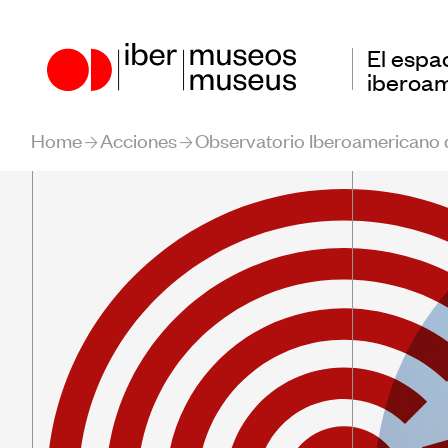
El espa
iberoa
Home
Acciones
Observatorio Iberoamericano
Nuestro papel en el
Encu
sector
Iber
Muse
Nuestra Actuación
Obse
Países Participantes
Iber
Muse
Educ