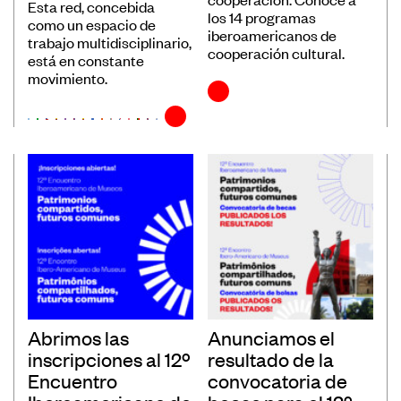
Esta red, concebida
los 14 programas
como un espacio de
Convocatorias
iberoamericanos de
trabajo multidisciplinario,
cooperación cultural.
Publicaciones Ibermuseos
está en constante
movimiento.
Centro de Documentación
Noticias
Plataforma de Diagnósticos
Póngase en contacto
Suscríbase a nuestro boletín de
noticias
Abrimos las
Anunciamos el
inscripciones al 12º
resultado de la
Encuentro
convocatoria de