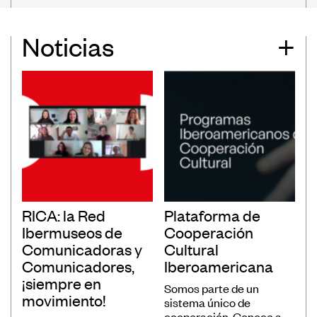
Museos
Noticias
+
Educación
Patrimonio
Formación y Capacitación
Sostenibilidad
Registro de Museos Iberoamericanos
RICA: la Red
Plataforma de
Ibermuseos de
Cooperación
Sistema de recolección de datos de
Comunicadoras y
Cultural
público de museos
Comunicadores,
Iberoamericana
Panorama de los museos en
¡siempre en
Somos parte de un
Iberoamérica
movimiento!
sistema único de
Banco de Buenas Prácticas
cooperación. Conoce a