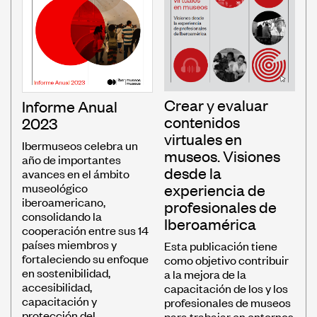
Crear y evaluar
Informe Anual
contenidos
2023
virtuales en
Ibermuseos celebra un
museos. Visiones
año de importantes
desde la
avances en el ámbito
experiencia de
museológico
iberoamericano,
profesionales de
consolidando la
Iberoamérica
cooperación entre sus 14
países miembros y
Esta publicación tiene
fortaleciendo su enfoque
como objetivo contribuir
en sostenibilidad,
a la mejora de la
accesibilidad,
capacitación de los y los
capacitación y
profesionales de museos
protección del
para trabajar en entornos