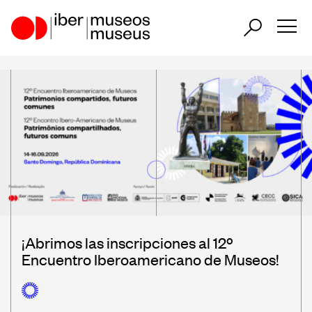
ES
PT
EN
Nuestro papel en el sector
Nuestra Actuación
Países Participantes
¡Abrimos las inscripciones al 12º
Encuentro Iberoamericano de Museos!
Encuentros Iberoamericanos de
Museos
Observatorio Iberoamericano de