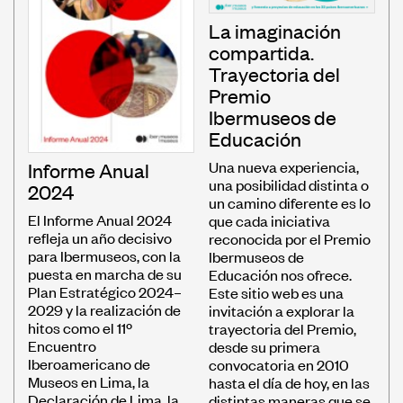
La imaginación
compartida.
Trayectoria del
Premio
Ibermuseos de
Educación
Una nueva experiencia,
Informe Anual
una posibilidad distinta o
2024
un camino diferente es lo
El Informe Anual 2024
que cada iniciativa
refleja un año decisivo
reconocida por el Premio
para Ibermuseos, con la
Ibermuseos de
puesta en marcha de su
Educación nos ofrece.
Plan Estratégico 2024–
Este sitio web es una
2029 y la realización de
invitación a explorar la
hitos como el 11º
trayectoria del Premio,
Encuentro
desde su primera
Iberoamericano de
convocatoria en 2010
Museos en Lima, la
hasta el día de hoy, en las
Declaración de Lima, la
distintas maneras que se