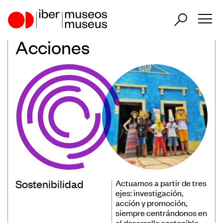
Acciones
ES
PT
EN
Nuestro papel en el sector
Nuestra Actuación
Países Participantes
Sostenibilidad
Actuamos a partir de tres
Encuentros Iberoamericanos de
ejes: investigación,
acción y promoción,
Museos
siempre centrándonos en
Observatorio Iberoamericano de
el desarrollo sostenible