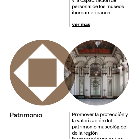
personal de los museos
Convocatorias
iberoamericanos.
Publicaciones Ibermuseos
ver más
Centro de Documentación
Noticias
Plataforma de Diagnósticos
Póngase en contacto
Suscríbase a nuestro boletín de
noticias
Patrimonio
Promover la protección y
la valorización del
patrimonio museológico
de la región
iberoamericana es una