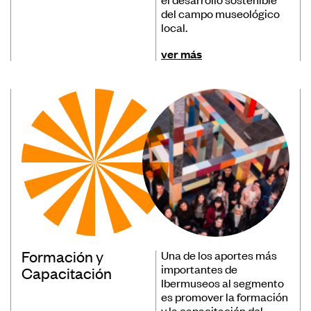
del campo museológico
Museos
local.
Educación
ver más
Patrimonio
Formación y Capacitación
Sostenibilidad
Registro de Museos Iberoamericanos
Sistema de recolección de datos de
público de museos
Formación y
Una de los aportes más
Panorama de los museos en
importantes de
Capacitación
Ibermuseos al segmento
Iberoamérica
es promover la formación
Banco de Buenas Prácticas
y la capacitación del