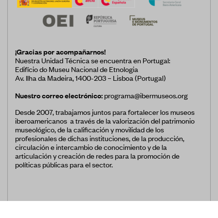
Museos
Educación
Patrimonio
¡Gracias por acompañarnos!
Formación y Capacitación
Nuestra Unidad Técnica se encuentra en Portugal:
Edifício do Museu Nacional de Etnologia
Sostenibilidad
Av. Ilha da Madeira, 1400-203 – Lisboa (Portugal)
Nuestro correo electrónico:
programa@ibermuseos.org
Desde 2007, trabajamos juntos para fortalecer los museos
iberoamericanos a través de la valorización del patrimonio
museológico, de la calificación y movilidad de los
profesionales de dichas instituciones, de la producción,
Registro de Museos Iberoamericanos
circulación e intercambio de conocimiento y de la
articulación y creación de redes para la promoción de
Sistema de recolección de datos de
políticas públicas para el sector.
público de museos
Panorama de los museos en
Iberoamérica
Banco de Buenas Prácticas