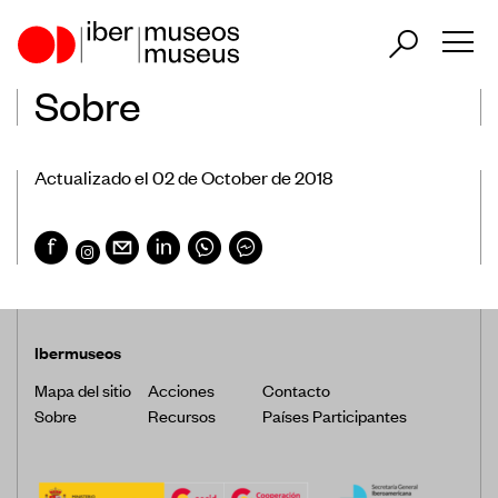
Sobre
ES
PT
EN
Actualizado el 02 de October de 2018
Nuestro papel en el sector
Nuestra Actuación
Países Participantes
Ibermuseos
Mapa del sitio
Acciones
Contacto
Sobre
Recursos
Países Participantes
Encuentros Iberoamericanos de
Museos
Observatorio Iberoamericano de