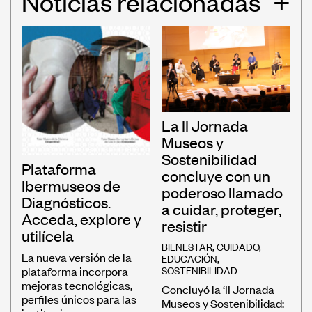
Noticias relacionadas
+
La II Jornada
Museos y
Sostenibilidad
Plataforma
concluye con un
Ibermuseos de
poderoso llamado
Diagnósticos.
a cuidar, proteger,
Acceda, explore y
resistir
utilícela
BIENESTAR
,
CUIDADO
,
La nueva versión de la
EDUCACIÓN
,
SOSTENIBILIDAD
plataforma incorpora
mejoras tecnológicas,
Concluyó la ‘II Jornada
perfiles únicos para las
Museos y Sostenibilidad: