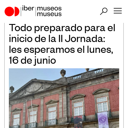
Todo preparado para el
ES
PT
EN
inicio de la II Jornada:
les esperamos el lunes,
Nuestro papel en el sector
16 de junio
Nuestra Actuación
Países Participantes
Encuentros Iberoamericanos de
Museos
Observatorio Iberoamericano de