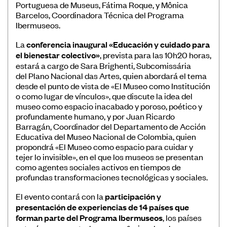
Portuguesa de Museus, Fátima Roque, y Mônica
Convocatorias
Barcelos, Coordinadora Técnica del Programa
Ibermuseos.
Publicaciones Ibermuseos
La
conferencia inaugural «Educación y cuidado para
Centro de Documentación
el bienestar colectivo»
, prevista para las 10h20 horas,
estará a cargo de Sara Brighenti, Subcomissária
Noticias
del Plano Nacional das Artes, quien abordará el tema
Plataforma de Diagnósticos
desde el punto de vista de «El Museo como Institución
o como lugar de vínculos», que discute la idea del
museo como espacio inacabado y poroso, poético y
profundamente humano, y por Juan Ricardo
Barragán, Coordinador del Departamento de Acción
Educativa del Museo Nacional de Colombia, quien
propondrá «El Museo como espacio para cuidar y
Póngase en contacto
tejer lo invisible», en el que los museos se presentan
como agentes sociales activos en tiempos de
Suscríbase a nuestro boletín de
profundas transformaciones tecnológicas y sociales.
noticias
El evento contará con la
participación y
presentación de experiencias de 14 países que
forman parte del Programa Ibermuseos
, los países