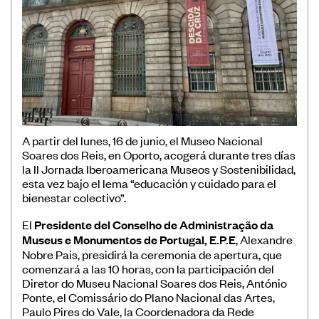
Museos
Educación
Patrimonio
Formación y Capacitación
Sostenibilidad
A partir del lunes, 16 de junio, el Museo Nacional
Soares dos Reis, en Oporto, acogerá durante tres días
la II Jornada Iberoamericana Museos y Sostenibilidad,
esta vez bajo el lema “educación y cuidado para el
bienestar colectivo”.
Registro de Museos Iberoamericanos
El
Presidente del Conselho de Administração da
Sistema de recolección de datos de
Museus e Monumentos de Portugal, E.P.E
, Alexandre
público de museos
Nobre Pais, presidirá la ceremonia de apertura, que
comenzará a las 10 horas, con la participación del
Panorama de los museos en
Diretor do Museu Nacional Soares dos Reis, António
Iberoamérica
Ponte, el Comissário do Plano Nacional das Artes,
Paulo Pires do Vale, la Coordenadora da Rede
Banco de Buenas Prácticas