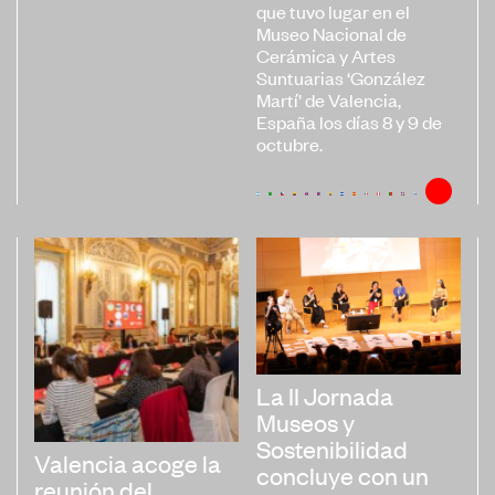
que tuvo lugar en el
Museo Nacional de
Cerámica y Artes
Suntuarias ‘González
Martí’ de Valencia,
España los días 8 y 9 de
octubre.
La II Jornada
Museos y
Sostenibilidad
Valencia acoge la
concluye con un
reunión del