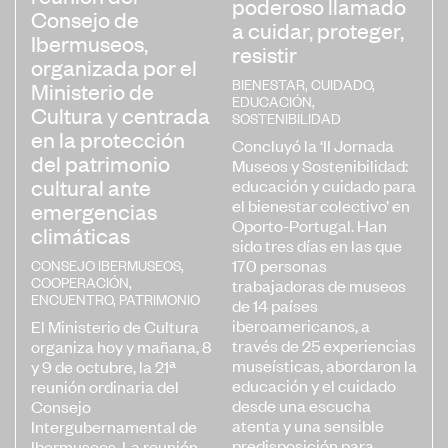
poderoso llamado
Consejo de
a cuidar, proteger,
Ibermuseos,
resistir
organizada por el
BIENESTAR
,
CUIDADO
,
Ministerio de
EDUCACIÓN
,
Cultura y centrada
SOSTENIBILIDAD
en la protección
Concluyó la ‘II Jornada
del patrimonio
Museos y Sostenibilidad:
cultural ante
educación y cuidado para
el bienestar colectivo’ en
emergencias
Oporto-Portugal. Han
climáticas
sido tres días en las que
170 personas
CONSEJO IBERMUSEOS
,
COOPERACIÓN
,
trabajadoras de museos
ENCUENTRO
,
PATRIMONIO
de 14 países
iberoamericanos, a
El Ministerio de Cultura
través de 25 experiencias
organiza hoy y mañana, 8
museísticas, abordaron la
y 9 de octubre, la 21ª
educación y el cuidado
reunión ordinaria del
desde una escucha
Consejo
atenta y una sensible
Intergubernamental de
predisposición para
Ibermuseos. La reunión,