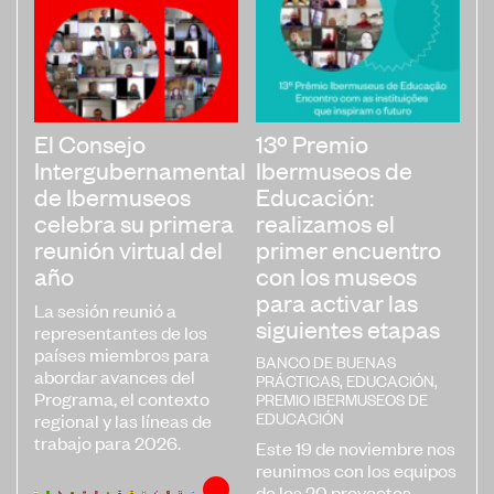
El Consejo
13º Premio
Intergubernamental
Ibermuseos de
de Ibermuseos
Educación:
celebra su primera
realizamos el
reunión virtual del
primer encuentro
año
con los museos
para activar las
La sesión reunió a
siguientes etapas
representantes de los
países miembros para
BANCO DE BUENAS
abordar avances del
PRÁCTICAS
,
EDUCACIÓN
,
Programa, el contexto
PREMIO IBERMUSEOS DE
EDUCACIÓN
regional y las líneas de
trabajo para 2026.
Este 19 de noviembre nos
reunimos con los equipos
de los 20 proyectos