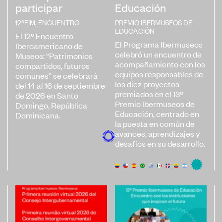
participar
Educación
12ºEIM
,
ENCUENTRO
PREMIO IBERMUSEOS DE
EDUCACIÓN
El 12º Encuentro
El Programa Ibermuseos
Iberoamericano de
celebró un encuentro de
Museos: “Patrimonios
acompañamiento con los
compartidos, futuros
equipos responsables de
comunes” se celebrará
los diez proyectos
del 14 al 16 de septiembre
premiados en el 13º
de 2026 en Santo
Premio Ibermuseos de
Domingo, República
Educación, centrado en
Dominicana.
la puesta en común de
avances, aprendizajes y
desafíos en su desarrollo.