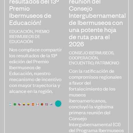
resultados del 13º
reunión del
Premio
Consejo
Ibermuseos de
Intergubernamental
Educación!
de Ibermuseos con
una potente hoja
EDUCACIÓN
,
PREMIO
de ruta para el
IBERMUSEOS DE
EDUCACIÓN
2026
Nos complace compartir
CONSEJO IBERMUSEOS
,
los resultados de la 13ª
COOPERACIÓN
,
edición del Premio
ENCUENTRO
,
PATRIMONIO
Ibermuseos de
Con la ratificación de
Educación, nuestro
compromisos regionales
mecanismo de incentivo
a favor del
con mayor trayectoria y
fortalecimiento de los
alcance en la región.
museos
iberoamericanos,
concluyó la vigésima
primera reunión del
Consejo
Intergubernamental (CI)
del Programa Ibermuseos