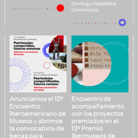
Domingo, República
Convocatorias
Dominicana.
Publicaciones Ibermuseos
Centro de Documentación
Noticias
Plataforma de Diagnósticos
Póngase en contacto
Anunciamos el 12º
Encuentro de
Suscríbase a nuestro boletín de
Encuentro
acompañamiento
noticias
Iberoamericano de
con los proyectos
Museos y abrimos
premiados en el
la convocatoria de
13º Premio
becas para
Ibermuseos de