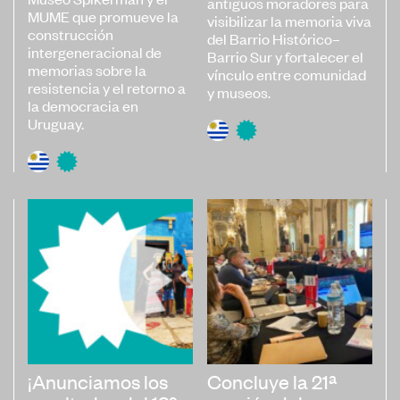
antiguos moradores para
MUME que promueve la
visibilizar la memoria viva
construcción
del Barrio Histórico–
intergeneracional de
Barrio Sur y fortalecer el
memorias sobre la
vínculo entre comunidad
resistencia y el retorno a
y museos.
la democracia en
Uruguay.
¡Anunciamos los
Concluye la 21ª