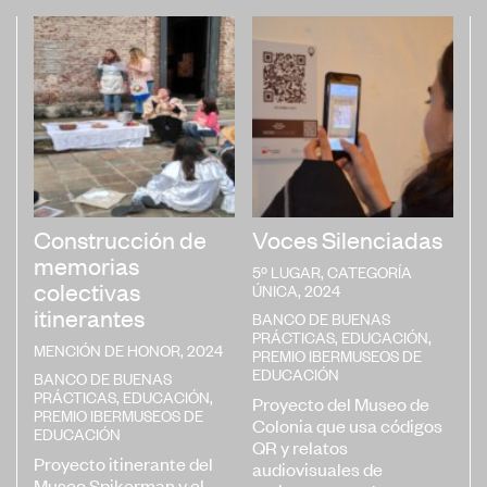
Construcción de
Voces Silenciadas
memorias
5º LUGAR, CATEGORÍA
colectivas
ÚNICA, 2024
itinerantes
BANCO DE BUENAS
PRÁCTICAS
,
EDUCACIÓN
,
MENCIÓN DE HONOR, 2024
PREMIO IBERMUSEOS DE
EDUCACIÓN
BANCO DE BUENAS
PRÁCTICAS
,
EDUCACIÓN
,
Proyecto del Museo de
PREMIO IBERMUSEOS DE
Colonia que usa códigos
EDUCACIÓN
QR y relatos
Proyecto itinerante del
audiovisuales de
Museo Spikerman y el