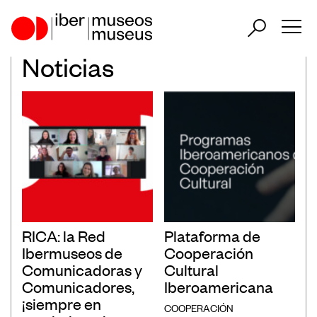
Noticias
ES
PT
Nuestro papel en el sector
Nuestra Actuación
Países Participantes
RICA: la Red
Plataforma de
Ibermuseos de
Cooperación
Comunicadoras y
Cultural
Encuentros Iberoamericanos de
Comunicadores,
Iberoamericana
Museos
¡siempre en
COOPERACIÓN
Observatorio Iberoamericano de