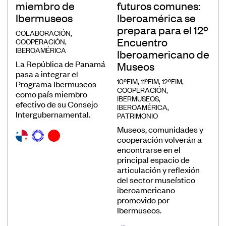
miembro de
futuros comunes:
Ibermuseos
Iberoamérica se
prepara para el 12º
COLABORACIÓN
,
Encuentro
COOPERACIÓN
,
IBEROAMÉRICA
Iberoamericano de
La República de Panamá
Museos
pasa a integrar el
10ºEIM
,
11ºEIM
,
12ºEIM
,
Programa Ibermuseos
COOPERACIÓN
,
como país miembro
IBERMUSEOS
,
efectivo de su Consejo
IBEROAMÉRICA
,
Intergubernamental.
PATRIMONIO
Museos, comunidades y
cooperación volverán a
encontrarse en el
principal espacio de
articulación y reflexión
del sector museístico
iberoamericano
promovido por
Ibermuseos.