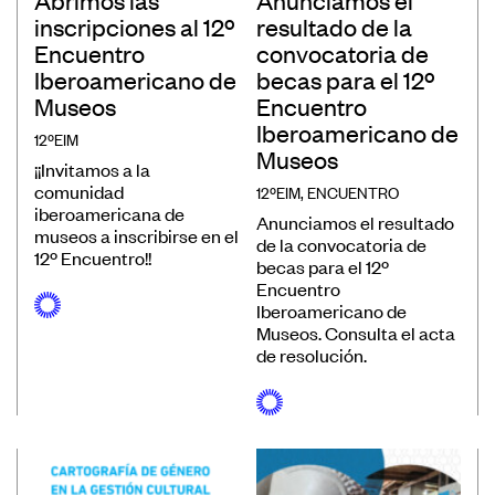
Abrimos las
Anunciamos el
inscripciones al 12º
resultado de la
Convocatorias
Encuentro
convocatoria de
Publicaciones Ibermuseos
Iberoamericano de
becas para el 12º
Museos
Encuentro
Centro de Documentación
Iberoamericano de
12ºEIM
Noticias
Museos
¡¡Invitamos a la
Plataforma de Diagnósticos
comunidad
12ºEIM
,
ENCUENTRO
iberoamericana de
Anunciamos el resultado
museos a inscribirse en el
de la convocatoria de
12º Encuentro!!
becas para el 12º
Encuentro
Iberoamericano de
Museos. Consulta el acta
Póngase en contacto
de resolución.
Suscríbase a nuestro boletín de
noticias