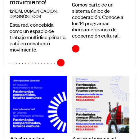
movimiento!
Somos parte de un
Museos
sistema único de
12ºEIM
,
COMUNICACIÓN
,
DIAGNÓSTICOS
cooperación. Conoce a
Educación
los 14 programas
Esta red, concebida
Patrimonio
iberoamericanos de
como un espacio de
cooperación cultural.
trabajo multidisciplinario,
Formación y Capacitación
está en constante
Sostenibilidad
movimiento.
Registro de Museos Iberoamericanos
Sistema de recolección de datos de
público de museos
Panorama de los museos en
Iberoamérica
Banco de Buenas Prácticas