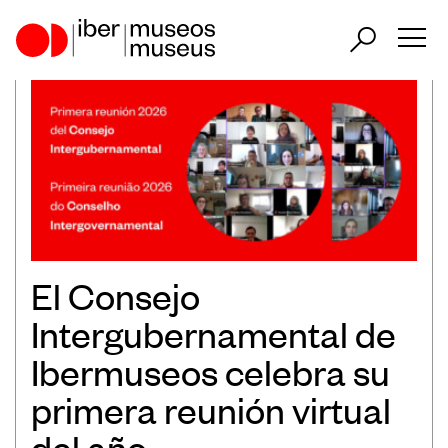
ES
PT
Nuestro papel en el sector
Nuestra Actuación
Países Participantes
El Consejo
Intergubernamental de
Ibermuseos celebra su
Encuentros Iberoamericanos de
primera reunión virtual
Museos
del año
Observatorio Iberoamericano de