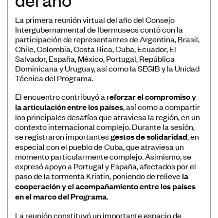
Museos
La primera reunión virtual del año del Consejo
Educación
Intergubernamental de Ibermuseos contó con la
participación de representantes de Argentina, Brasil,
Patrimonio
Chile, Colombia, Costa Rica, Cuba, Ecuador, El
Salvador, España, México, Portugal, República
Formación y Capacitación
Dominicana y Uruguay, así como la SEGIB y la Unidad
Sostenibilidad
Técnica del Programa.
El encuentro contribuyó a r
eforzar el compromiso y
la articulación entre los países
, así como a compartir
los principales desafíos que atraviesa la región, en un
contexto internacional complejo. Durante la sesión,
se registraron importantes
gestos de solidaridad
, en
Registro de Museos Iberoamericanos
especial con el pueblo de Cuba, que atraviesa un
momento particularmente complejo. Asimismo, se
Sistema de recolección de datos de
expresó apoyo a Portugal y España, afectados por el
público de museos
paso de la tormenta Kristin, poniendo de relieve
la
cooperación y el acompañamiento entre los países
Panorama de los museos en
en el marco del Programa.
Iberoamérica
La reunión constituyó un importante espacio de
Banco de Buenas Prácticas