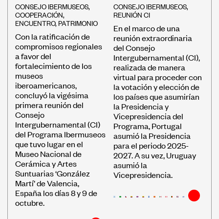
CONSEJO IBERMUSEOS
,
CONSEJO IBERMUSEOS
,
COOPERACIÓN
,
REUNIÓN CI
ENCUENTRO
,
PATRIMONIO
En el marco de una
Con la ratificación de
reunión extraordinaria
compromisos regionales
del Consejo
a favor del
Intergubernamental (CI),
fortalecimiento de los
realizada de manera
museos
virtual para proceder con
iberoamericanos,
la votación y elección de
concluyó la vigésima
los países que asumirían
primera reunión del
la Presidencia y
Consejo
Vicepresidencia del
Intergubernamental (CI)
Programa, Portugal
del Programa Ibermuseos
asumió la Presidencia
que tuvo lugar en el
para el periodo 2025-
Museo Nacional de
2027. A su vez, Uruguay
Cerámica y Artes
asumió la
Suntuarias ‘González
Vicepresidencia.
Martí’ de Valencia,
España los días 8 y 9 de
octubre.