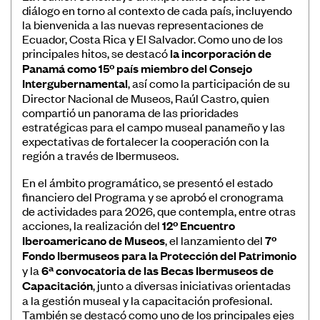
diálogo en torno al contexto de cada país, incluyendo
Convocatorias
la bienvenida a las nuevas representaciones de
Ecuador, Costa Rica y El Salvador. Como uno de los
Publicaciones Ibermuseos
principales hitos, se destacó
la incorporación de
Panamá como 15º país miembro del Consejo
Centro de Documentación
Intergubernamental
, así como la participación de su
Noticias
Director Nacional de Museos, Raúl Castro, quien
compartió un panorama de las prioridades
Plataforma de Diagnósticos
estratégicas para el campo museal panameño y las
expectativas de fortalecer la cooperación con la
región a través de Ibermuseos.
En el ámbito programático, se presentó el estado
financiero del Programa y se aprobó el cronograma
de actividades para 2026, que contempla, entre otras
Póngase en contacto
acciones, la realización del
12º Encuentro
Iberoamericano de Museos
, el lanzamiento del
7º
Suscríbase a nuestro boletín de
Fondo Ibermuseos para la Protección del Patrimonio
noticias
y la
6ª convocatoria de las Becas Ibermuseos de
Capacitación
, junto a diversas iniciativas orientadas
a la gestión museal y la capacitación profesional.
También se destacó como uno de los principales ejes