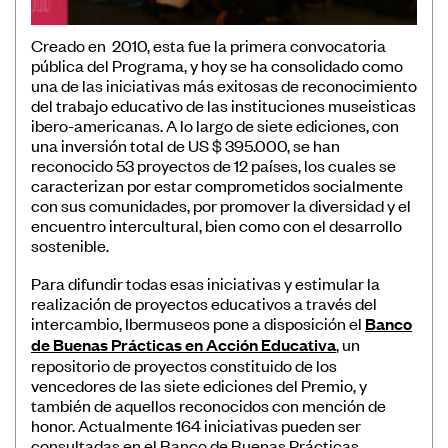
Convocatorias
Creado en 2010, esta fue la primera convocatoria
Publicaciones Ibermuseos
pública del Programa, y hoy se ha consolidado como
una de las iniciativas más exitosas de reconocimiento
Centro de Documentación
del trabajo educativo de las instituciones museisticas
ibero-americanas. A lo largo de siete ediciones, con
Noticias
una inversión total de US $ 395.000, se han
Plataforma de Diagnósticos
reconocido 53 proyectos de 12 países, los cuales se
caracterizan por estar comprometidos socialmente
con sus comunidades, por promover la diversidad y el
encuentro intercultural, bien como con el desarrollo
sostenible.
Para difundir todas esas iniciativas y estimular la
Póngase en contacto
realización de proyectos educativos a través del
intercambio, Ibermuseos pone a disposición el
Banco
Suscríbase a nuestro boletín de
de Buenas Prácticas en Acción Educativa
, un
noticias
repositorio de proyectos constituido de los
vencedores de las siete ediciones del Premio, y
también de aquellos reconocidos con mención de
honor. Actualmente 164 iniciativas pueden ser
consultadas en el Banco de Buenas Prácticas.