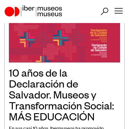
ES
PT
Nuestro papel en el sector
Nuestra Actuación
10 años de la
Países Participantes
Declaración de
Salvador. Museos y
Transformación Social:
Encuentros Iberoamericanos de
MÁS EDUCACIÓN
Museos
En sus casi 10 años, Ibermuseos ha promovido
Observatorio Iberoamericano de