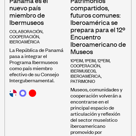
Panamá es el
Patrimonios
nuevo país
compartidos,
miembro de
futuros comunes:
Ibermuseos
Iberoamérica se
prepara para el 12º
COLABORACIÓN
,
Encuentro
COOPERACIÓN
,
IBEROAMÉRICA
Iberoamericano de
La República de Panamá
Museos
pasa a integrar el
10ºEIM
,
11ºEIM
,
12ºEIM
,
Programa Ibermuseos
COOPERACIÓN
,
como país miembro
IBERMUSEOS
,
efectivo de su Consejo
IBEROAMÉRICA
,
Intergubernamental.
PATRIMONIO
Museos, comunidades y
cooperación volverán a
encontrarse en el
principal espacio de
articulación y reflexión
del sector museístico
iberoamericano
promovido por