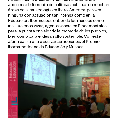
acciones de fomento de políticas públicas en muchas
Museos
áreas de la museología en Ibero-América, pero en
Educación
ninguna con actuación tan intensa como en la
Educación. Ibermuseos entiende los museos como
Patrimonio
instituciones vivas, agentes sociales fundamentales
para la puesta en valor de la memoria de los pueblos,
Formación y Capacitación
bien como para el desarrollo sostenible. Con este
Sostenibilidad
afán, realiza entre sus varias acciones, el Premio
Iberoamericano de Educación y Museos.
Registro de Museos Iberoamericanos
Sistema de recolección de datos de
público de museos
Panorama de los museos en
Iberoamérica
Banco de Buenas Prácticas