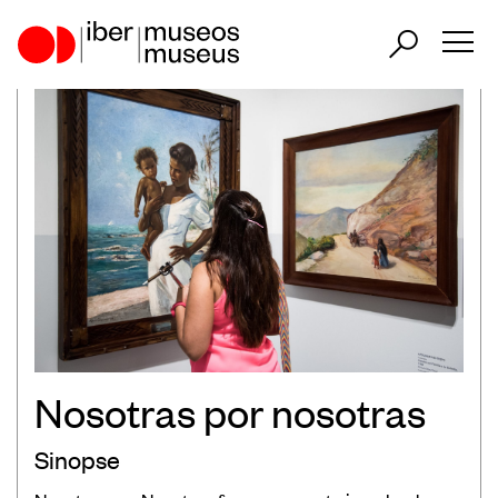
ES
PT
Nuestro papel en el sector
Nuestra Actuación
Países Participantes
Nosotras por nosotras
Encuentros Iberoamericanos de
Sinopse
Museos
Observatorio Iberoamericano de