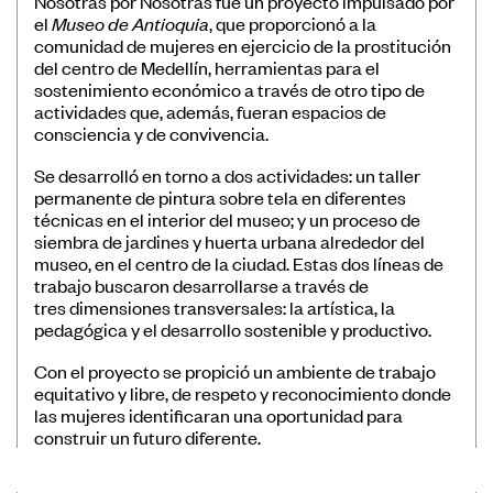
Nosotras por Nosotras fue un proyecto impulsado por
Museos
el
Museo de Antioquia
, que proporcionó a la
comunidad de mujeres en ejercicio de la prostitución
Educación
del centro de Medellín, herramientas para el
sostenimiento económico a través de otro tipo de
Patrimonio
actividades que, además, fueran espacios de
consciencia y de convivencia.
Formación y Capacitación
Sostenibilidad
Se desarrolló en torno a dos actividades: un taller
permanente de pintura sobre tela en diferentes
técnicas en el interior del museo; y un proceso de
siembra de jardines y huerta urbana alrededor del
museo, en el centro de la ciudad. Estas dos líneas de
trabajo buscaron desarrollarse a través de
tres dimensiones transversales: la artística, la
Registro de Museos Iberoamericanos
pedagógica y el desarrollo sostenible y productivo.
Sistema de recolección de datos de
Con el proyecto se propició un ambiente de trabajo
público de museos
equitativo y libre, de respeto y reconocimiento donde
las mujeres identificaran una oportunidad para
Panorama de los museos en
construir un futuro diferente.
Iberoamérica
Banco de Buenas Prácticas