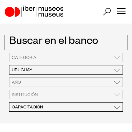
ES
PT
Buscar en el banco
Nuestro papel en el sector
CATEGORIA
Nuestra Actuación
URUGUAY
Países Participantes
AÑO
INSTITUCIÓN
CAPACITACIÓN
Encuentros Iberoamericanos de
Museos
Observatorio Iberoamericano de