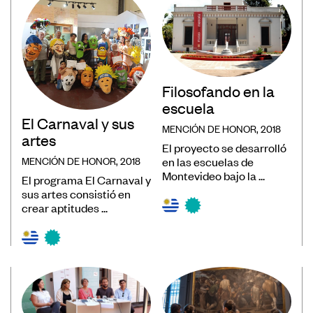
Convocatorias
Publicaciones Ibermuseos
Centro de Documentación
Filosofando en la
Noticias
escuela
Plataforma de Diagnósticos
El Carnaval y sus
MENCIÓN DE HONOR, 2018
artes
El proyecto se desarrolló
MENCIÓN DE HONOR, 2018
en las escuelas de
Montevideo bajo la ...
El programa El Carnaval y
sus artes consistió en
crear aptitudes ...
Póngase en contacto
Suscríbase a nuestro boletín de
noticias