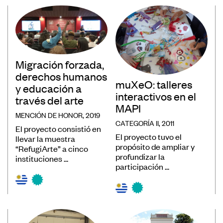
Museos
Educación
Patrimonio
Formación y Capacitación
Migración forzada,
derechos humanos
Sostenibilidad
muXeO: talleres
y educación a
interactivos en el
través del arte
MAPI
MENCIÓN DE HONOR, 2019
CATEGORÍA II, 2011
El proyecto consistió en
El proyecto tuvo el
llevar la muestra
propósito de ampliar y
Registro de Museos Iberoamericanos
“RefugiArte” a cinco
profundizar la
instituciones ...
Sistema de recolección de datos de
participación ...
público de museos
Panorama de los museos en
Iberoamérica
Banco de Buenas Prácticas