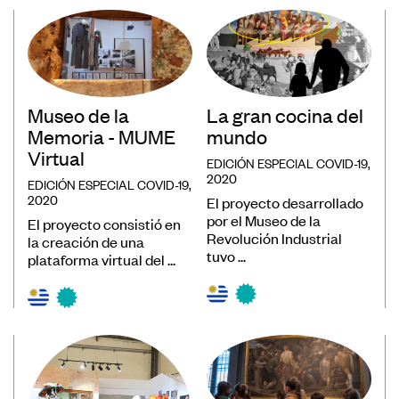
Museos
Educación
Patrimonio
Formación y Capacitación
Museo de la
La gran cocina del
Memoria - MUME
mundo
Sostenibilidad
Virtual
EDICIÓN ESPECIAL COVID-19,
2020
EDICIÓN ESPECIAL COVID-19,
2020
El proyecto desarrollado
por el Museo de la
El proyecto consistió en
Revolución Industrial
la creación de una
tuvo ...
plataforma virtual del ...
Registro de Museos Iberoamericanos
Sistema de recolección de datos de
público de museos
Panorama de los museos en
Iberoamérica
Banco de Buenas Prácticas