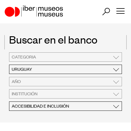
ES
PT
Buscar en el banco
Nuestro papel en el sector
CATEGORIA
Nuestra Actuación
URUGUAY
Países Participantes
AÑO
INSTITUCIÓN
ACCESIBILIDAD E INCLUSIÓN
Encuentros Iberoamericanos de
Museos
Observatorio Iberoamericano de