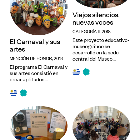
Convocatorias
Viejos silencios,
Publicaciones Ibermuseos
nuevas voces
Centro de Documentación
CATEGORÍA II, 2018
Este proyecto educativo-
El Carnaval y sus
Noticias
museográfico se
artes
Plataforma de Diagnósticos
desarrolló en la sede
MENCIÓN DE HONOR, 2018
central del Museo ...
El programa El Carnaval y
sus artes consistió en
crear aptitudes ...
Póngase en contacto
Suscríbase a nuestro boletín de
noticias