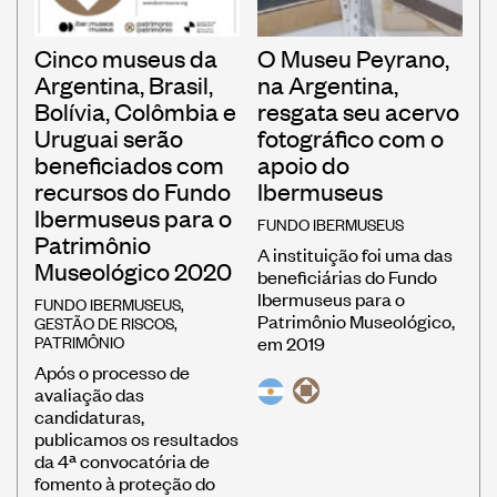
Cinco museus da
O Museu Peyrano,
Argentina, Brasil,
na Argentina,
Bolívia, Colômbia e
resgata seu acervo
Uruguai serão
fotográfico com o
beneficiados com
apoio do
recursos do Fundo
Ibermuseus
Ibermuseus para o
FUNDO IBERMUSEUS
Patrimônio
A instituição foi uma das
Museológico 2020
beneficiárias do Fundo
Ibermuseus para o
FUNDO IBERMUSEUS
,
Patrimônio Museológico,
GESTÃO DE RISCOS
,
PATRIMÔNIO
em 2019
Após o processo de
avaliação das
candidaturas,
publicamos os resultados
da 4ª convocatória de
fomento à proteção do