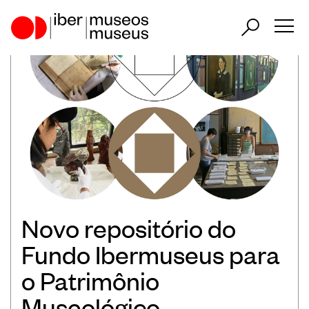
ES
PT
Nosso papel no setor
Nossa atuação
Países Participantes
Novo repositório do
Fundo Ibermuseus para
Encontros Ibero-Americanos de
o Patrimônio
Museus
Museológico
Observatório Ibero-Americano de