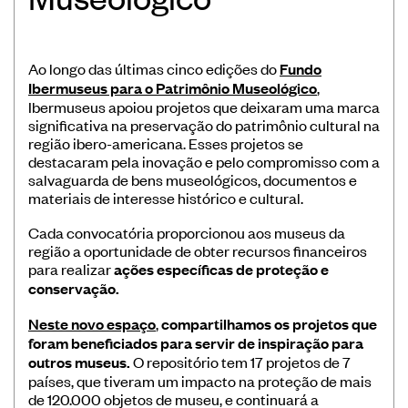
Museus
Educação
Ao longo das últimas cinco edições do
Fundo
Patrimônio
Ibermuseus para o Patrimônio Museológico
,
Ibermuseus apoiou projetos que deixaram uma marca
Formação e Capacitação
significativa na preservação do patrimônio cultural na
Sustentabilidade
região ibero-americana. Esses projetos se
destacaram pela inovação e pelo compromisso com a
salvaguarda de bens museológicos, documentos e
materiais de interesse histórico e cultural.
Cada convocatória proporcionou aos museus da
região a oportunidade de obter recursos financeiros
Registro/Registo de Museus Ibero-
para realizar
ações específicas de proteção e
conservação.
Americanos
Sistema de coleta de dados de
Neste novo espaço
,
compartilhamos os projetos que
público de museus
foram beneficiados para servir de inspiração para
outros museus.
O repositório tem 17 projetos de 7
Panorama dos museus na Ibero-
países, que tiveram um impacto na proteção de mais
América
de 120.000 objetos de museu, e continuará a