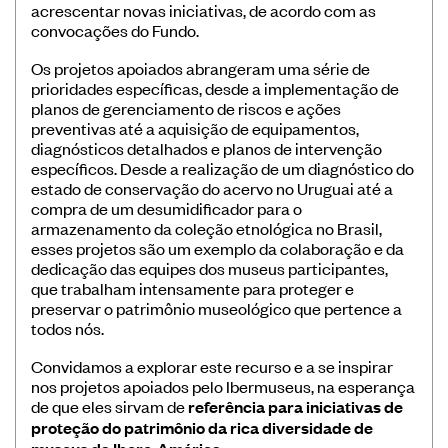
acrescentar novas iniciativas, de acordo com as
Banco de Boas Práticas
convocações do Fundo.
Convocatórias
Os projetos apoiados abrangeram uma série de
Publicações Ibermuseus
prioridades específicas, desde a implementação de
planos de gerenciamento de riscos e ações
Centro de Documentação
preventivas até a aquisição de equipamentos,
diagnósticos detalhados e planos de intervenção
Notícias
específicos. Desde a realização de um diagnóstico do
Plataforma de Diagnósticos
estado de conservação do acervo no Uruguai até a
compra de um desumidificador para o
armazenamento da coleção etnológica no Brasil,
esses projetos são um exemplo da colaboração e da
dedicação das equipes dos museus participantes,
que trabalham intensamente para proteger e
preservar o patrimônio museológico que pertence a
Entre em contato
todos nós.
Assine nossa newsletter
Convidamos a explorar este recurso e a se inspirar
nos projetos apoiados pelo Ibermuseus, na esperança
de que eles sirvam de
referência para iniciativas de
proteção do patrimônio da rica diversidade de