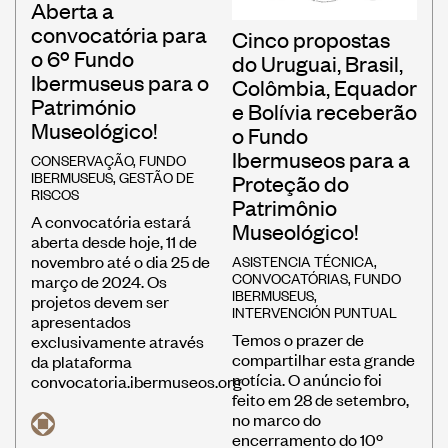
Aberta a
convocatória para
Cinco propostas
o 6º Fundo
do Uruguai, Brasil,
Ibermuseus para o
Colômbia, Equador
Património
e Bolívia receberão
Museológico!
o Fundo
Ibermuseos para a
CONSERVAÇÃO
,
FUNDO
IBERMUSEUS
,
GESTÃO DE
Proteção do
RISCOS
Patrimônio
A convocatória estará
Museológico!
aberta desde hoje, 11 de
ASISTENCIA TÉCNICA
,
novembro até o dia 25 de
CONVOCATÓRIAS
,
FUNDO
março de 2024. Os
IBERMUSEUS
,
projetos devem ser
INTERVENCIÓN PUNTUAL
apresentados
Temos o prazer de
exclusivamente através
compartilhar esta grande
da plataforma
notícia. O anúncio foi
convocatoria.ibermuseos.org
feito em 28 de setembro,
no marco do
encerramento do 10º