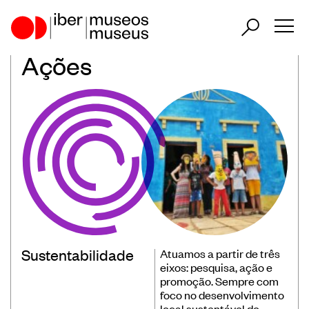
Ações
ES
PT
EN
Nosso papel no setor
Nossa atuação
Países Participantes
Sustentabilidade
Atuamos a partir de três
Encontros Ibero-Americanos de
eixos: pesquisa, ação e
promoção. Sempre com
Museus
foco no desenvolvimento
Observatório Ibero-Americano de
local sustentável do