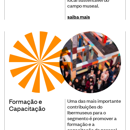
campo museal.
Museus
Educação
saiba mais
Patrimônio
Formação e Capacitação
Sustentabilidade
Registro/Registo de Museus Ibero-
Americanos
Formação e
Uma das mais importante
Sistema de coleta de dados de
contribuições do
Capacitação
público de museus
Ibermuseus para o
segmento é promover a
Panorama dos museus na Ibero-
formação e a
América
capacitação do pessoal