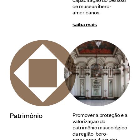
de museus ibero-
Banco de Boas Práticas
americanos.
Convocatórias
saiba mais
Publicações Ibermuseus
Centro de Documentação
Notícias
Plataforma de Diagnósticos
Entre em contato
Assine nossa newsletter
Patrimônio
Promover a proteção e a
valorização do
patrimônio museológico
da região ibero-
americana é um dos