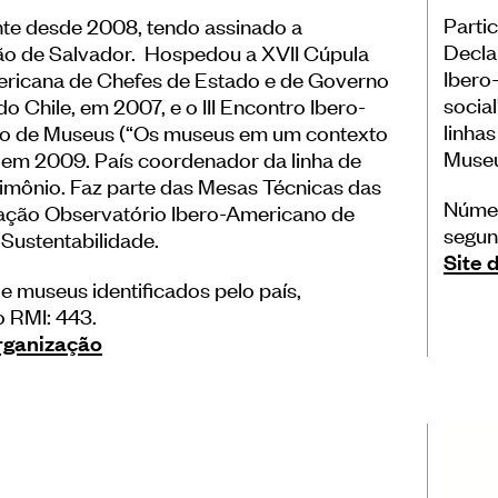
Parti
nte desde 2008, tendo assinado a
Decla
o de Salvador. Hospedou a XVII Cúpula
Ibero
ricana de Chefes de Estado e de Governo
socia
o Chile, em 2007, e o III Encontro Ibero-
linha
o de Museus (“Os museus em um contexto
Museu
) em 2009. País coordenador da linha de
imônio. Faz parte das Mesas Técnicas das
Númer
 ação Observatório Ibero-Americano de
segun
Sustentabilidade.
Site 
 museus identificados pelo país,
 RMI: 443.
organização