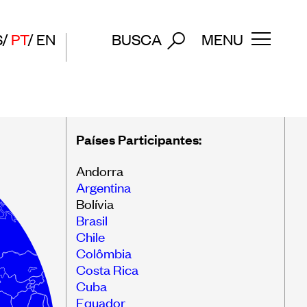
S
PT
EN
BUSCA
MENU
Países Participantes:
 de
Entre em contato
Andorra
Argentina
Assine nossa newsletter
Bolívia
Brasil
a de
Chile
 de
Colômbia
Costa Rica
Cuba
useus
Equador