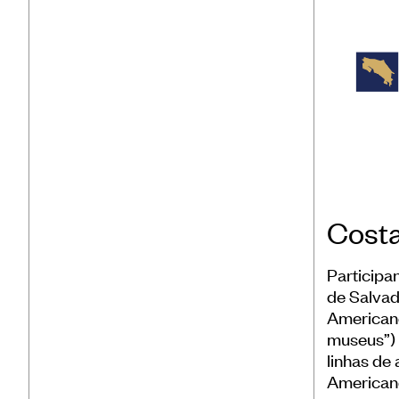
Costa
Participa
de Salvad
American
museus”) 
linhas de
Americano