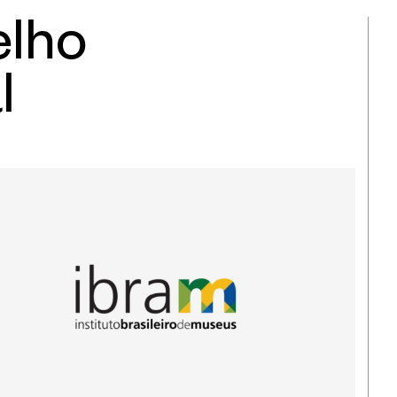
lho
l