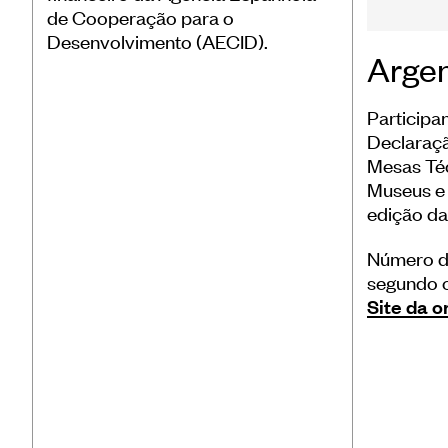
de Cooperação para o
Desenvolvimento (AECID).
Argen
Participa
Declaraçã
Mesas Téc
Museus e 
edição da
Número de
segundo o
Site da 