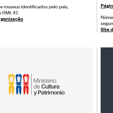
Págin
 museus identificados pelo país,
 RMI: 47.
Númer
organização
segun
Site 