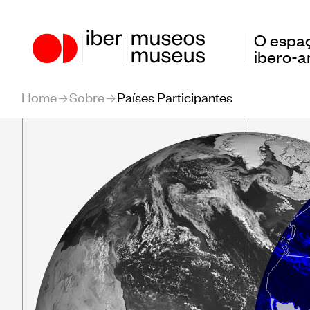
O espa
ibero-
Home
Sobre
Países Participantes
Nosso papel no setor
Encon
Amer
Nossa atuação
Obser
Países Participantes
Amer
Educ
Patr
Form