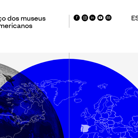
ço dos museus
E
americanos
tros Ibero-
Registro/Registo
icanos de Museus
Museus Ibero-
Americanos
vatório Ibero-
icano de Museus
Sistema de colet
dados de público
ação
museus
imônio
Panorama dos m
ação e Capacitação