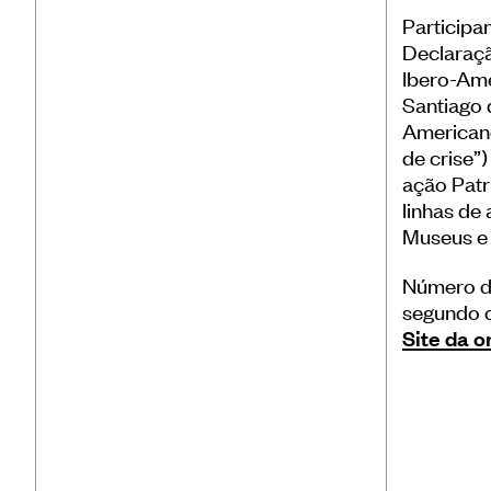
Participa
Declaraçã
Ibero-Ame
Santiago d
American
de crise”
ação Patr
linhas de
Museus e 
Número de
segundo o
Site da 