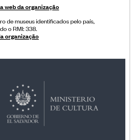
a web da organização
o de museus identificados pelo país,
do o RMI: 338.
da organização