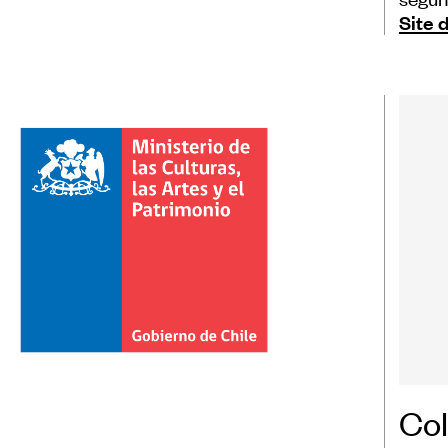
Site 
Co