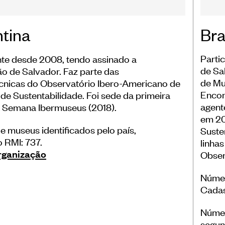
Bra
tina
Parti
nte desde 2008, tendo assinado a
de Sa
o de Salvador. Faz parte das
de Mu
nicas do Observatório Ibero-Americano de
Encon
de Sustentabilidade. Foi sede da primeira
agent
 Semana Ibermuseus (2018).
em 20
 museus identificados pelo país,
Suste
 RMI: 737.
linha
organização
Obser
Númer
Cadas
Númer
segun