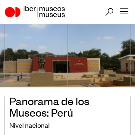
ES
PT
EN
Nuestro papel en el sector
Nuestra Actuación
Países Participantes
Panorama de los
Museos: Perú
Encuentros Iberoamericanos de
Museos
Nivel nacional
Observatorio Iberoamericano de