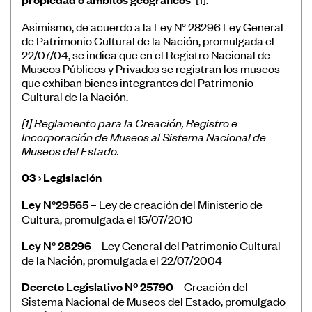
Convocatorias
Asimismo, de acuerdo a la Ley N° 28296 Ley General
de Patrimonio Cultural de la Nación, promulgada el
Publicaciones Ibermuseos
22/07/04, se indica que en el Registro Nacional de
Centro de Documentación
Museos Públicos y Privados se registran los museos
que exhiban bienes integrantes del Patrimonio
Noticias
Cultural de la Nación.
Plataforma de Diagnósticos
[1] Reglamento para la Creación, Registro e
Incorporación de Museos al Sistema Nacional de
Museos del Estado.
03 › Legislación
Ley N°29565
– Ley de creación del Ministerio de
Póngase en contacto
Cultura, promulgada el 15/07/2010
Suscríbase a nuestro boletín de
Ley N° 28296
– Ley General del Patrimonio Cultural
noticias
de la Nación, promulgada el 22/07/2004
Decreto Legislativo Nº 25790
– Creación del
Sistema Nacional de Museos del Estado, promulgado