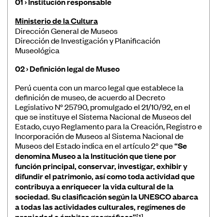
01 › Institución responsable
Museos
Ministerio de la Cultura
Educación
Dirección General de Museos
Dirección de Investigación y Planificación
Patrimonio
Museológica
Formación y Capacitación
02 › Definición legal de Museo
Sostenibilidad
Perú cuenta con un marco legal que establece la
definición de museo, de acuerdo al Decreto
Legislativo N° 25790, promulgado el 21/10/92, en el
que se instituye el Sistema Nacional de Museos del
Estado, cuyo Reglamento para la Creación, Registro e
Incorporación de Museos al Sistema Nacional de
Registro de Museos Iberoamericanos
Museos del Estado indica en el artículo 2° que
“Se
denomina Museo a la Institución que tiene por
Sistema de recolección de datos de
función principal, conservar, investigar, exhibir y
público de museos
difundir el patrimonio, así como toda actividad que
contribuya a enriquecer la vida cultural de la
Panorama de los museos en
sociedad. Su clasificación según la UNESCO abarca
Iberoamérica
a todas las actividades culturales, regímenes de
Banco de Buenas Prácticas
propiedad o ámbitos geográficos”
[1].