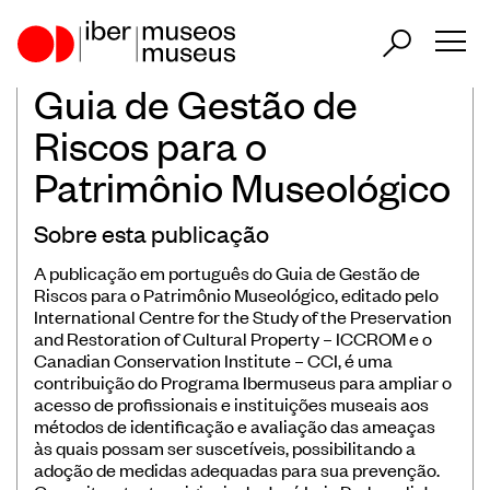
Guia de Gestão de
ES
PT
Riscos para o
Patrimônio Museológico
Nosso papel no setor
Sobre esta publicação
Nossa atuação
Países Participantes
A publicação em português do Guia de Gestão de
Riscos para o Patrimônio Museológico, editado pelo
International Centre for the Study of the Preservation
and Restoration of Cultural Property – ICCROM e o
Canadian Conservation Institute – CCI, é uma
contribuição do Programa Ibermuseus para ampliar o
acesso de profissionais e instituições museais aos
Encontros Ibero-Americanos de
métodos de identificação e avaliação das ameaças
às quais possam ser suscetíveis, possibilitando a
Museus
adoção de medidas adequadas para sua prevenção.
Observatório Ibero-Americano de