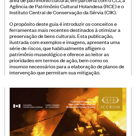
Banco de Boas Práticas
Agência de Patrimônio Cultural Holandesa (RCE) e o
Instituto Central de Conservação da Sérvia (CIK).
Convocatórias
O propósito deste guia é introduzir os conceitos e
Publicações Ibermuseus
ferramentas mais recentes destinados à otimizar a
preservação de bens culturais. Esta publicação,
Centro de Documentação
ilustrada com exemplos e imagens, apresenta uma
Notícias
série de riscos, que habitualmente afligem o
patrimônio museológico e oferece ao leitor as
Plataforma de Diagnósticos
prioridades em termos de ação, bem como os
insumos necessários para a elaboração de planos de
intervenção que permitam sua mitigação.
Entre em contato
Assine nossa newsletter