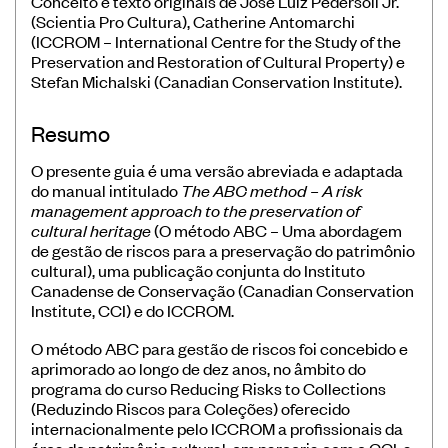
Conceito e texto originais de José Luiz Pedersoli Jr.
Museus
(Scientia Pro Cultura), Catherine Antomarchi
(ICCROM – International Centre for the Study of the
Educação
Preservation and Restoration of Cultural Property) e
Stefan Michalski (Canadian Conservation Institute).
Patrimônio
Formação e Capacitação
Resumo
Sustentabilidade
O presente guia é uma versão abreviada e adaptada
do manual intitulado
The ABC method – A risk
management approach to the preservation of
cultural heritage
(O método ABC – Uma abordagem
de gestão de riscos para a preservação do patrimônio
cultural), uma publicação conjunta do Instituto
Canadense de Conservação (Canadian Conservation
Registro/Registo de Museus Ibero-
Institute, CCI) e do ICCROM.
Americanos
O método ABC para gestão de riscos foi concebido e
Sistema de coleta de dados de
aprimorado ao longo de dez anos, no âmbito do
público de museus
programa do curso Reducing Risks to Collections
(Reduzindo Riscos para Coleções) oferecido
Panorama dos museus na Ibero-
internacionalmente pelo ICCROM a profissionais da
América
área de patrimônio cultural, em parceria com o CCI, a