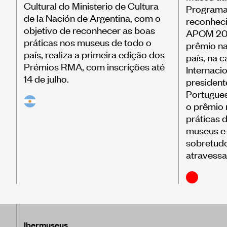
Cultural do Ministerio de Cultura
Programa
de la Nación de Argentina, com o
reconhec
objetivo de reconhecer as boas
APOM 202
práticas nos museus de todo o
prêmio na
país, realiza a primeira edição dos
país, na 
Prémios RMA, com inscrições até
Internaci
14 de julho.
president
Portugue
o prêmio 
práticas 
museus e 
sobretudo
atravessad
Ibermuseus