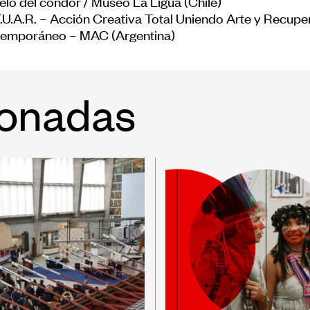
uelo del cóndor / Museo La Ligua (Chile)
T.U.A.R. – Acción Creativa Total Uniendo Arte y Recupe
emporáneo – MAC (Argentina)
ionadas