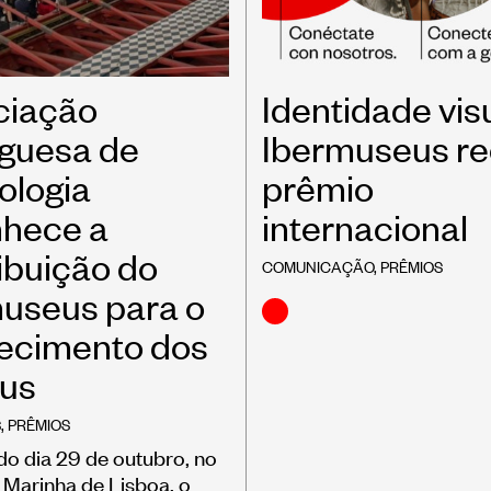
ciação
Identidade vis
guesa de
Ibermuseus r
ologia
prêmio
nhece a
internacional
ibuição do
COMUNICAÇÃO
,
PRÊMIOS
useus para o
lecimento dos
us
S
,
PRÊMIOS
o dia 29 de outubro, no
Marinha de Lisboa, o