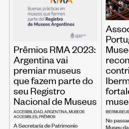
Asso
Portu
Muse
Prêmios RMA 2023:
reco
Argentina vai
contr
premiar museus
Iberm
que fazem parte do
forta
seu Registro
muse
Nacional de Museus
IBERMUSEU
ACCESIBILIDAD
,
ARGENTINA
,
MUSEOS
ACCESIBLES
,
PRÊMIOS
No passad
A Secretaría de Patrimonio
Museu da 