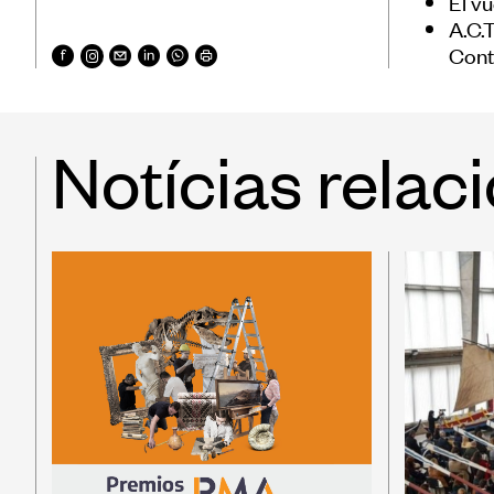
El v
A.C.
Cont
Notícias relac