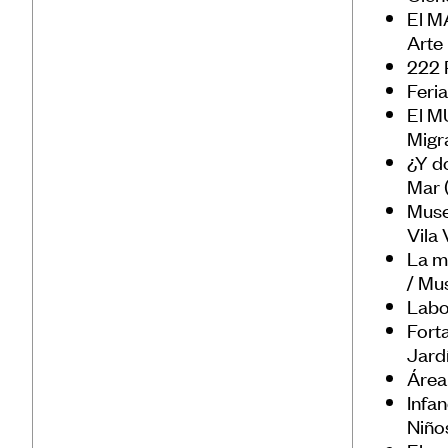
El M
Sust
Arte
222 
Feri
El MU
Migr
¿Y do
Mar 
Muse
Vila
La m
/ Mu
Labor
Fort
Jard
Área
Infan
Niño