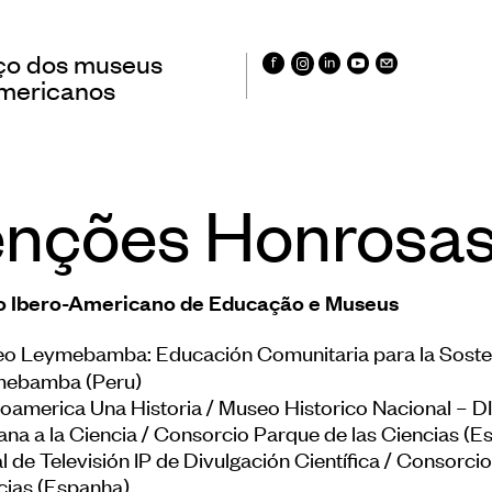
ço dos museus
americanos
nções Honrosa
tros Ibero-
Registro/Registo
icanos de Museus
Museus Ibero-
o Ibero-Americano de Educação e Museus
Americanos
vatório Ibero-
o Leymebamba: Educación Comunitaria para la Sosteni
icano de Museus
Sistema de colet
ebamba (Peru)
dados de público
noamerica Una Historia / Museo Historico Nacional – D
ação
museus
ana a la Ciencia / Consorcio Parque de las Ciencias (E
imônio
 de Televisión IP de Divulgación Científica / Consorci
Panorama dos m
cias (Espanha)
ação e Capacitação