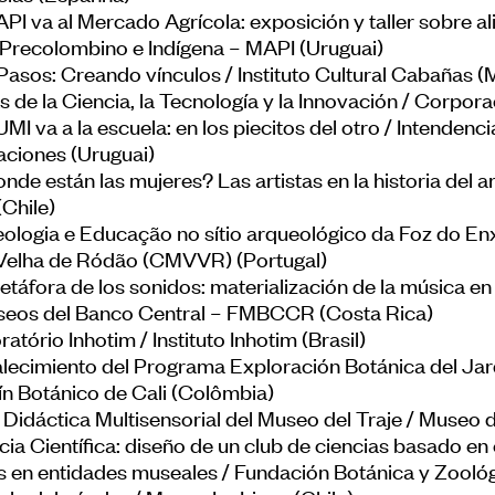
na Ibero-América
API va al Mercado Agrícola: exposición y taller sobre 
entabilidade
Banco de Boas Pr
 Precolombino e Indígena – MAPI (Uruguai)
Pasos: Creando vínculos / Instituto Cultural Cabañas (
Convocatórias
as de la Ciencia, la Tecnología y la Innovación / Corpo
Publicações Ibe
MI va a la escuela: en los piecitos del otro / Intende
aciones (Uruguai)
Centro de
nde están las mujeres? Las artistas en la historia del 
Documentação
(Chile)
ologia e Educação no sítio arqueológico da Foz do En
Notícias
 Velha de Ródão (CMVVR) (Portugal)
Plataforma de
etáfora de los sonidos: materialización de la música e
Diagnósticos
seos del Banco Central – FMBCCR (Costa Rica)
atório Inhotim / Instituto Inhotim (Brasil)
alecimiento del Programa Exploración Botánica del Jar
ín Botánico de Cali (Colômbia)
 Didáctica Multisensorial del Museo del Traje / Museo 
cia Científica: diseño de un club de ciencias basado en
s en entidades museales / Fundación Botánica y Zoológ