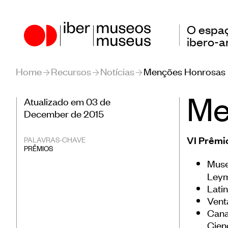
O espa
ibero-
Home
Recursos
Notícias
Menções Honrosas
Me
Atualizado em 03 de
December de 2015
Nosso papel no setor
Encon
Amer
VI Prêmi
PALAVRAS-CHAVE
Nossa atuação
PRÊMIOS
Obser
Países Participantes
Muse
Amer
Leym
Lati
Educ
Vent
Patr
Canal
Cien
Form