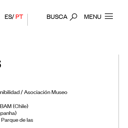
ES
PT
BUSCA
MENU
s
 de
Entre em contato
Assine nossa newsletter
bilidad /
Asociación Museo
a de
 de
IBAM (Chile)
spanha)
o Parque de las
useus