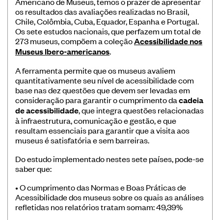
Americano de Museus, temos o prazer de apresentar
Banco de Boas Práticas
os resultados das avaliações realizadas no Brasil,
Chile, Colômbia, Cuba, Equador, Espanha e Portugal.
Convocatórias
Os sete estudos nacionais, que perfazem um total de
273 museus, compõem a coleção
Acessibilidade nos
Publicações Ibermuseus
Museus Ibero-americanos
.
Centro de Documentação
A ferramenta permite que os museus avaliem
Notícias
quantitativamente seu nível de acessibilidade com
base nas dez questões que devem ser levadas em
Plataforma de Diagnósticos
consideração para garantir o cumprimento da
cadeia
de acessibilidade
, que integra questões relacionadas
à infraestrutura, comunicação e gestão, e que
resultam essenciais para garantir que a visita aos
museus é satisfatória e sem barreiras.
Do estudo implementado nestes sete países, pode-se
Entre em contato
saber que:
Assine nossa newsletter
• O cumprimento das Normas e Boas Práticas de
Acessibilidade dos museus sobre os quais as análises
refletidas nos relatórios tratam somam: 49,39%