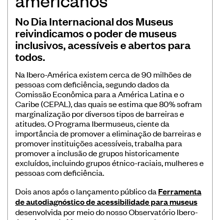
Museus
No Dia Internacional dos Museus
Educação
reivindicamos o poder de museus
inclusivos, acessíveis e abertos para
Patrimônio
todos.
Formação e Capacitação
Na Ibero-América existem cerca de 90 milhões de
Sustentabilidade
pessoas com deficiência, segundo dados da
Comissão Econômica para a América Latina e o
Caribe (CEPAL), das quais se estima que 80% sofram
marginalização por diversos tipos de barreiras e
atitudes. O Programa Ibermuseus, ciente da
importância de promover a eliminação de barreiras e
promover instituições acessíveis, trabalha para
Registro/Registo de Museus Ibero-
promover a inclusão de grupos historicamente
Americanos
excluídos, incluindo grupos étnico-raciais, mulheres e
pessoas com deficiência.
Sistema de coleta de dados de
público de museus
Dois anos após o lançamento público da
Ferramenta
Panorama dos museus na Ibero-
de autodiagnóstico de acessibilidade para museus
desenvolvida por meio do nosso Observatório Ibero-
América