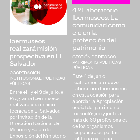
4.º Laboratorio
Ibermuseos: La
comunidad como
eje en la
protección del
Ibermuseos
patrimonio
realizará misión
prospectiva en El
GESTIÓN DE RIESGOS
,
PATRIMONIO
,
POLÍTICAS
Salvador
PÚBLICAS
COOPERACIÓN
,
Este 4 de junio
INSTITUCIONAL
,
POLÍTICAS
realizamos un nuevo
PÚBLICAS
Laboratorio Ibermuseos,
Entre el 1 y el 3 de julio, el
en esta ocasión para
Programa Ibermuseos
abordar la Apropiación
realizará una misión
social del patrimonio
técnica en El Salvador,
museológico y junto a
por invitación de la
más de 60 profesionales
Dirección Nacional de
de los organismos
Museos y Salas de
responsables por las
Exposición del Ministerio
políticas públicas