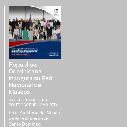
República
Dominicana
inaugura su Red
Nacional de
Museos
INSTITUCIONALIDAD
,
POLÍTICAS PÚBLICAS
,
RED
En el Auditorio del Museo
de Arte Moderno de
Santo Domingo