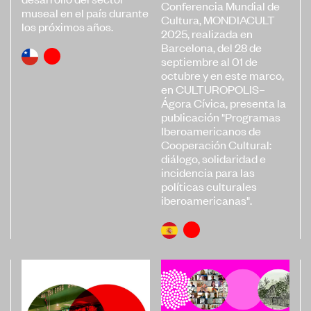
Conferencia Mundial de
museal en el país durante
Cultura, MONDIACULT
Convocatorias
los próximos años.
2025, realizada en
Publicaciones Ibermuseos
Barcelona, del 28 de
septiembre al 01 de
Centro de Documentación
octubre y en este marco,
en CULTUROPOLIS–
Noticias
Ágora Cívica, presenta la
Plataforma de Diagnósticos
publicación "Programas
Iberoamericanos de
Cooperación Cultural:
diálogo, solidaridad e
incidencia para las
políticas culturales
iberoamericanas".
Póngase en contacto
Suscríbase a nuestro boletín de
noticias