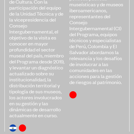
de Cultura. Con la
museísticas y de museos
participación del equipo
iberoamericanos,
de la Unidad Técnica y de
representantes del
la vicepresidencia del
Consejo
Consejo
Intergubernamental (CI)
Intergubernamental, el
del Programa, equipos
objetivo de la visita es
técnicos y especialistas
conocer en mayor
de Perú, Colombia y El
profundidad el sector
Salvador abordamos la
museal del país, miembro
relevancia y los desafíos
del Programa desde 2019,
de involucrar a las
y levantar un diagnóstico
comunidades en las
actualizado sobre su
acciones para la gestión
institucionalidad, la
de riesgos al patrimonio.
distribución territorial y
tipología de sus museos,
los actores involucrados
en su gestión y las
dinámicas de desarrollo
actualmente en curso.