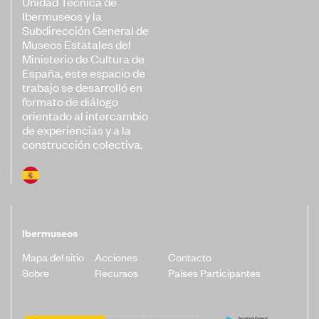
Unidad Técnica de
Ibermuseos y la
Convocatorias
Subdirección General de
Museos Estatales del
Publicaciones Ibermuseos
Ministerio de Cultura de
Centro de Documentación
España, este espacio de
trabajo se desarrolló en
Noticias
formato de diálogo
orientado al intercambio
Plataforma de Diagnósticos
de experiencias y a la
construcción colectiva.
Póngase en contacto
Ibermuseos
Suscríbase a nuestro boletín de
noticias
Mapa del sitio
Acciones
Contacto
Sobre
Recursos
Países Participantes