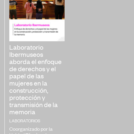
Museos
Educación
Patrimonio
Formación y Capacitación
Laboratorio
Sostenibilidad
Ibermuseos
aborda el enfoque
de derechos y el
papel de las
mujeres en la
Registro de Museos Iberoamericanos
construcción,
protección y
Sistema de recolección de datos de
transmisión de la
público de museos
memoria
Panorama de los museos en
LABORATORIOS
Iberoamérica
Coorganizado por la
Banco de Buenas Prácticas