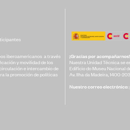
imonio
Banco de Buenas
Prácticas
ación y
citación
Convocatorias
nibilidad
Publicaciones
ticipantes
Ibermuseos
Centro de
eos iberoamericanos a través
¡Gracias por acompañarnos!
Documentación
ficación y movilidad de los
Nuestra Unidad Técnica se e
Noticias
 circulación e intercambio de
Edifício do Museu Nacional d
ra la promoción de políticas
Av. Ilha da Madeira, 1400-203
Plataforma de
Diagnósticos
Nuestro correo electrónico: