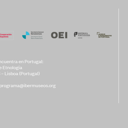
ncuentra en Portugal:
e Etnologia
 – Lisboa (Portugal)
programa@ibermuseos.org