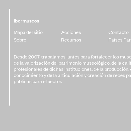
Patr
Form
Ibermuseos
Capa
Mapa del sitio
Acciones
Contacto
Soste
Sobre
Recursos
Países Par
Desde 2007, trabajamos juntos para fortalecer los mus
de la valorización del patrimonio museológico, de la cali
profesionales de dichas instituciones, de la producción,
conocimiento y de la articulación y creación de redes pa
públicas para el sector.