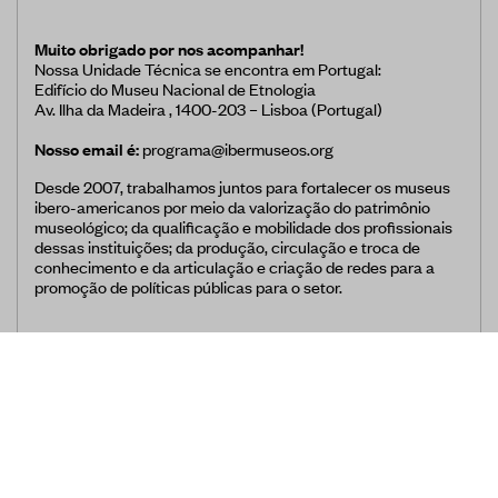
Museus
Muito obrigado por nos acompanhar!
Educação
Nossa Unidade Técnica se encontra em Portugal:
Edifício do Museu Nacional de Etnologia
Patrimônio
Av. Ilha da Madeira , 1400-203 – Lisboa (Portugal)
Formação e Capacitação
Nosso email é:
programa@ibermuseos.org
Sustentabilidade
Desde 2007, trabalhamos juntos para fortalecer os museus
ibero-americanos por meio da valorização do patrimônio
museológico; da qualificação e mobilidade dos profissionais
dessas instituições; da produção, circulação e troca de
conhecimento e da articulação e criação de redes para a
promoção de políticas públicas para o setor.
Registro/Registo de Museus Ibero-
Americanos
Sistema de coleta de dados de
público de museus
Panorama dos museus na Ibero-
América