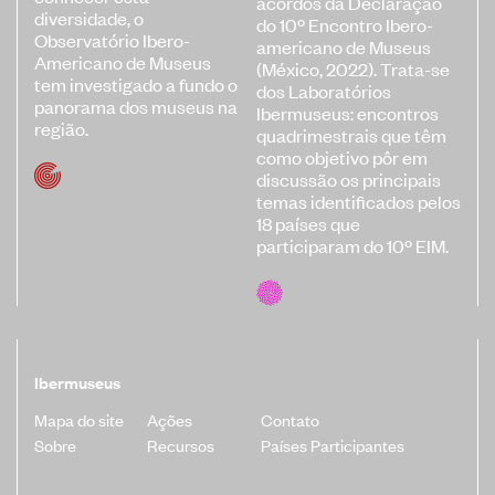
acordos da Declaração
diversidade, o
Banco de Boas Práticas
do 10º Encontro Ibero-
Observatório Ibero-
americano de Museus
Convocatórias
Americano de Museus
(México, 2022). Trata-se
tem investigado a fundo o
dos Laboratórios
Publicações Ibermuseus
panorama dos museus na
Ibermuseus: encontros
região.
Centro de Documentação
quadrimestrais que têm
como objetivo pôr em
Notícias
discussão os principais
temas identificados pelos
Plataforma de Diagnósticos
18 países que
participaram do 10º EIM.
Entre em contato
Ibermuseus
Assine nossa newsletter
Mapa do site
Ações
Contato
Sobre
Recursos
Países Participantes