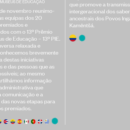
ERMUSEUS DE EDUCAÇÃO
que promove a transmis
 de novembro reunimo-
intergeracional dos sabe
s equipas dos 20
ancestrais dos Povos Ing
premiados e
Kamëntšá.
idos com o 13º Prêmio
s de Educação – 13º PIE.
versa relaxada e
conhecemos brevemente
ia destas iniciativas
as e das pessoas que as
ossíveis; ao mesmo
rtilhámos informação
 administrativa que
á a comunicação e a
 das novas etapas para
os premiados.