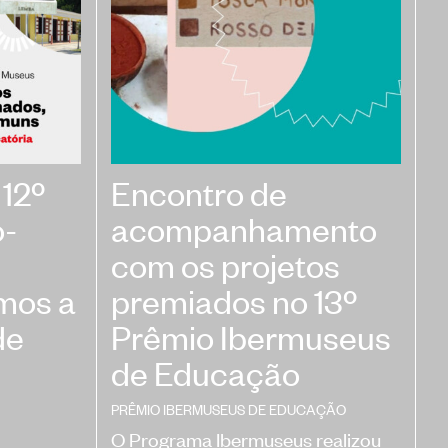
áticas
rmuseus
12º
Encontro de
o-
acompanhamento
com os projetos
mos a
premiados no 13º
de
Prêmio Ibermuseus
de Educação
PRÊMIO IBERMUSEUS DE EDUCAÇÃO
O Programa Ibermuseus realizou