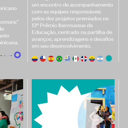
um encontro de acompanhamento
ericano
com as equipes responsáveis
pelos dez projetos premiados no
 comuns”
13º Prêmio Ibermuseus de
de
Educação, centrado na partilha de
anto
avanços, aprendizagens e desafios
inicana.
em seu desenvolvimento.