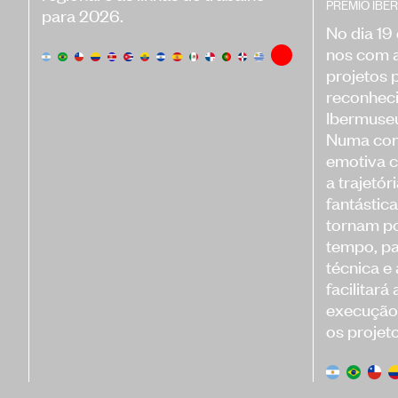
PRÊMIO IB
para 2026.
No dia 19
nos com a
projetos 
reconhec
Ibermuseu
Numa con
emotiva 
a trajetór
fantástic
tornam p
tempo, pa
técnica e
facilitar
execução
os projet