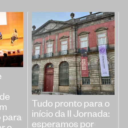
e
ade
Tudo pronto para o
um
início da II Jornada:
 para
esperamos por
er e