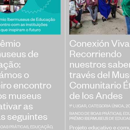
rêmio
Conexión Viva
museus de
Recorriendo
ação:
nuestros sabe
zámos o
través del Mu
iro encontro
Comunitario É
os museus
de los Andes
ativar as
1º LUGAR, CATEGORIA ÚNICA, 2
s seguintes
BANCO DE BOAS PRÁTICAS
,
ED
PRÊMIO IBERMUSEUS DE EDUC
Projeto educativo e comu
BOAS PRÁTICAS
,
EDUCAÇÃO
,