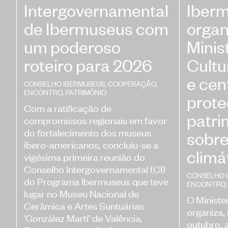
Intergovernamental
Iberm
de Ibermuseus com
organ
um poderoso
Minis
roteiro para 2026
Cultu
e cen
CONSELHO IBERMUSEUS
,
COOPERAÇÃO
,
ENCONTRO
,
PATRIMÔNIO
prote
Com a ratificação de
patri
compromissos regionais em favor
do fortalecimento dos museus
sobr
ibero-americanos, concluiu-se a
climá
vigésima primeira reunião do
Conselho Intergovernamental (CI)
CONSELHO 
do Programa Ibermuseus que teve
ENCONTRO
,
lugar no Museu Nacional de
O Ministe
Cerâmica e Artes Suntuárias
organiza, 
'González Martí' de Valência,
outubro, 