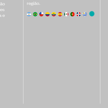
região.
são
res
a e