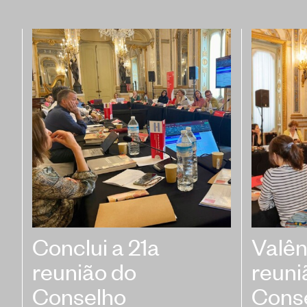
Conclui a 21a
Valên
reunião do
reuni
Conselho
Cons