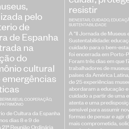
useus,
resistir
izada pelo
BIENESTAR
,
CUIDADO
,
EDUCAÇ
terio de
SUSTENTABILIDADE
A “II Jornada de Museus 
ra de Espanha
Sustentabilidade: educaç
trada na
cuidado para o bem-estar
foi encerrada em Porto-P
ção do
Foram três dias em que 1
mônio cultural
trabalhadores de museus
países da América Latina
e emergências
de 25 experiências museo
ticas
abordaram a educação e
cuidado a partir de uma 
IBERMUSEUS
,
COOPERAÇÃO
,
atenta e uma predisposi
PATRIMÔNIO
sensível para assumir no
rio de Cultura da Espanha
formas de pensar e agir 
nos dias 8 e 9 de
mais comprometida, solid
a 21ª Reunião Ordinária