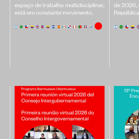
espaço de trabalho multidisciplinar,
de 2026,
está em constante movimento.
Repúblic