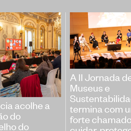
A II Jornada d
Museus e
Sustentabilid
cia acolhe a
termina com 
ão do
forte chamado
elho do
cuidar, proteg