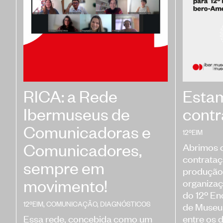
Sust
RICA: a Rede
Esta
Ibermuseus de
cont
Comunicadoras e
12ºEIM
Comunicadores,
Abrimos c
contrataç
sempre em
produção 
movimento!
organizaç
do 12º En
12ºEIM
,
COMUNICAÇÃO
,
DIAGNÓSTICOS
de Museus
Essa rede, concebida como um
entre os 