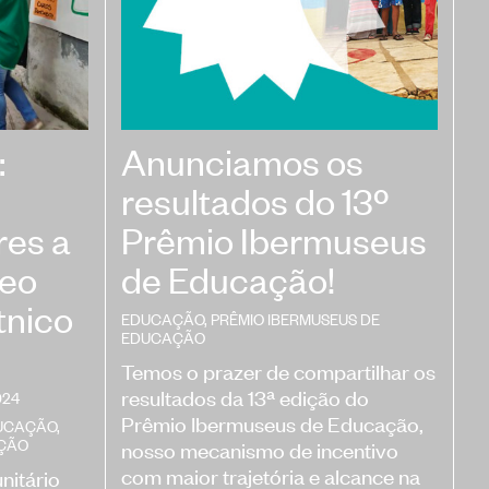
:
Anunciamos os
resultados do 13º
res a
Prêmio Ibermuseus
seo
de Educação!
tnico
EDUCAÇÃO
,
PRÊMIO IBERMUSEUS DE
EDUCAÇÃO
Temos o prazer de compartilhar os
resultados da 13ª edição do
024
Prêmio Ibermuseus de Educação,
UCAÇÃO
,
AÇÃO
nosso mecanismo de incentivo
com maior trajetória e alcance na
nitário