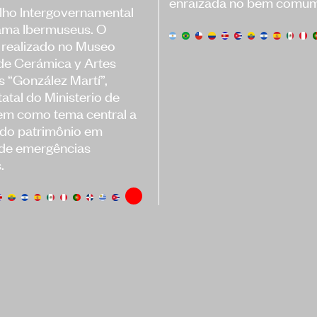
enraizada no bem comum
ho Intergovernamental
ama Ibermuseus. O
 realizado no Museo
de Cerámica y Artes
s “González Martí”,
atal do Ministerio de
tem como tema central a
 do patrimônio em
 de emergências
.