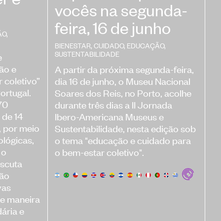
vocês na segunda-
feira, 16 de junho
ÃO
,
BIENESTAR
,
CUIDADO
,
EDUCAÇÃO
,
SUSTENTABILIDADE
e
ão e
A partir da próxima segunda-feira,
 coletivo”
dia 16 de junho, o Museu Nacional
ortugal.
Soares dos Reis, no Porto, acolhe
70
durante três dias a II Jornada
 de 14
Ibero-Americana Museus e
, por meio
Sustentabilidade, nesta edição sob
lógicas,
o tema "educação e cuidado para
 o
o bem-estar coletivo".
escuta
ção
vas
de maneira
ária e