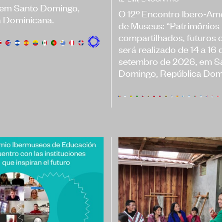
 em Santo Domingo,
O 12º Encontro Ibero-Am
a Dominicana.
de Museus: “Patrimônios
compartilhados, futuros
será realizado de 14 a 16 
setembro de 2026, em S
Domingo, República Dom