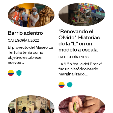
Museos
Educación
Patrimonio
"Renovando el
Formación y Capacitación
Barrio adentro
Olvido": Historias
Sostenibilidad
CATEGORÍA I, 2022
de la "L" en un
El proyecto del Museo La
modelo a escala
Tertulia tenía como
CATEGORÍA I, 2018
objetivo establecer
nuevos ...
La “L” o “calle del Bronx”
fue un histórico barrio
marginalizado ...
Registro de Museos Iberoamericanos
Sistema de recolección de datos de
público de museos
Panorama de los museos en
Iberoamérica
Banco de Buenas Prácticas