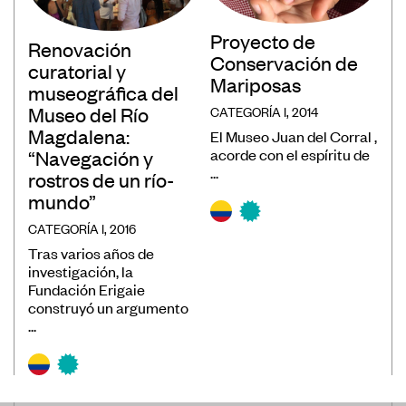
Convocatorias
Proyecto de
Renovación
Publicaciones Ibermuseos
Conservación de
curatorial y
Mariposas
Centro de Documentación
museográfica del
Museo del Río
CATEGORÍA I, 2014
Noticias
Magdalena:
El Museo Juan del Corral ,
Plataforma de Diagnósticos
acorde con el espíritu de
“Navegación y
...
rostros de un río-
mundo”
CATEGORÍA I, 2016
Tras varios años de
investigación, la
Póngase en contacto
Fundación Erigaie
Suscríbase a nuestro boletín de
construyó un argumento
...
noticias