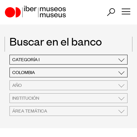
ES
PT
Buscar en el banco
Nuestro papel en el sector
CATEGORÍA I
Nuestra Actuación
COLOMBIA
Países Participantes
AÑO
INSTITUCIÓN
ÁREA TEMÁTICA
Encuentros Iberoamericanos de
Museos
Observatorio Iberoamericano de