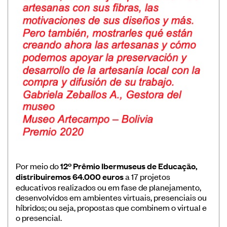
Banco de Boas Práticas
Convocatórias
Publicações Ibermuseus
Centro de Documentação
Notícias
Plataforma de Diagnósticos
Entre em contato
Por meio do
12º Prêmio Ibermuseus de Educação,
distribuiremos 64.000 euros
a 17 projetos
Assine nossa newsletter
educativos realizados ou em fase de planejamento,
desenvolvidos em ambientes virtuais, presenciais ou
híbridos; ou seja, propostas que combinem o virtual e
o presencial.