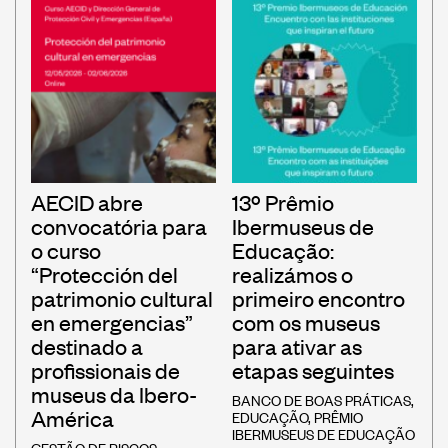
AECID abre
13º Prêmio
convocatória para
Ibermuseus de
o curso
Educação:
“Protección del
realizámos o
patrimonio cultural
primeiro encontro
en emergencias”
com os museus
destinado a
para ativar as
profissionais de
etapas seguintes
museus da Ibero-
BANCO DE BOAS PRÁTICAS
,
América
EDUCAÇÃO
,
PRÊMIO
IBERMUSEUS DE EDUCAÇÃO
GESTÃO DE RISCOS
,