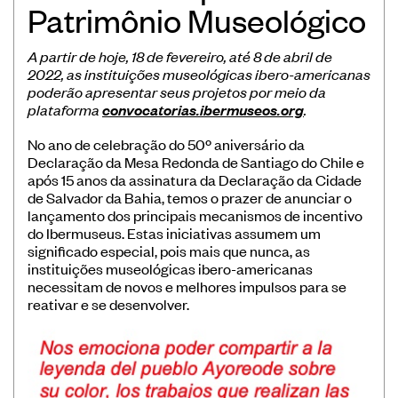
Patrimônio Museológico
Museus
Educação
A partir de hoje, 18 de fevereiro, até 8 de abril de
2022, as instituições museológicas ibero-americanas
Patrimônio
poderão apresentar seus projetos por meio da
Formação e Capacitação
plataforma
convocatorias.ibermuseos.org
.
Sustentabilidade
No ano de celebração do 50º aniversário da
Declaração da Mesa Redonda de Santiago do Chile e
após 15 anos da assinatura da Declaração da Cidade
de Salvador da Bahia, temos o prazer de anunciar o
lançamento dos principais mecanismos de incentivo
do Ibermuseus. Estas iniciativas assumem um
significado especial, pois mais que nunca, as
Registro/Registo de Museus Ibero-
instituições museológicas ibero-americanas
Americanos
necessitam de novos e melhores impulsos para se
reativar e se desenvolver.
Sistema de coleta de dados de
público de museus
Panorama dos museus na Ibero-
América