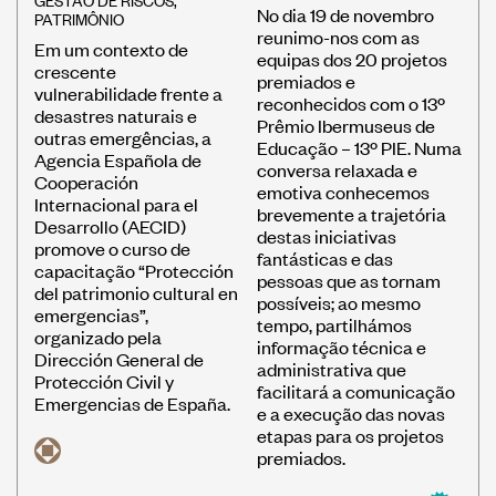
No dia 19 de novembro
PATRIMÔNIO
reunimo-nos com as
Em um contexto de
equipas dos 20 projetos
crescente
premiados e
vulnerabilidade frente a
reconhecidos com o 13º
desastres naturais e
Prêmio Ibermuseus de
outras emergências, a
Educação – 13º PIE. Numa
Agencia Española de
conversa relaxada e
Cooperación
emotiva conhecemos
Internacional para el
brevemente a trajetória
Desarrollo (AECID)
destas iniciativas
promove o curso de
fantásticas e das
capacitação “Protección
pessoas que as tornam
del patrimonio cultural en
possíveis; ao mesmo
emergencias”,
tempo, partilhámos
organizado pela
informação técnica e
Dirección General de
administrativa que
Protección Civil y
facilitará a comunicação
Emergencias de España.
e a execução das novas
etapas para os projetos
premiados.