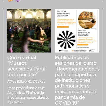
Curso virtual
Publicamos las
“Museos
sesiones del curso
accesibles. Partir
“Recomendaciones
de lo posible”
para la reapertura
de instituciones
ACCESIBILIDAD
,
COURSE
patrimoniales y
Para profesionales de
museos durante la
Argentina. El plazo de
pandemia de
inscripción sigue abierto
hasta el ...
COVID-19”