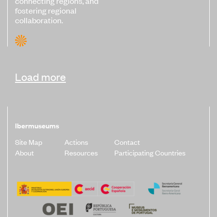
connecting regions, and
fostering regional
collaboration.
Load more
Ibermuseums
Site Map
Actions
Contact
About
Resources
Participating Countries