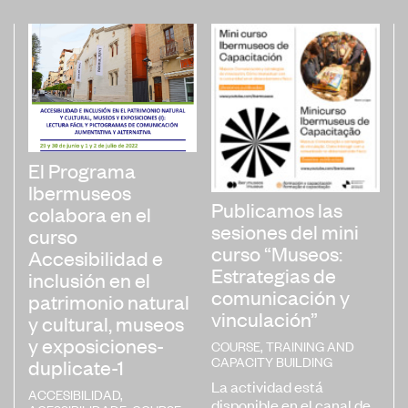
El Programa
Ibermuseos
Publicamos las
colabora en el
sesiones del mini
curso
curso “Museos:
Accesibilidad e
Estrategias de
inclusión en el
comunicación y
patrimonio natural
vinculación”
y cultural, museos
y exposiciones-
COURSE
,
TRAINING AND
CAPACITY BUILDING
duplicate-1
La actividad está
ACCESIBILIDAD
,
disponible en el canal de