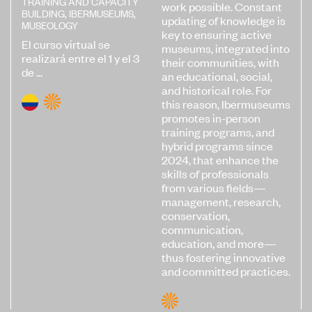
TRAINING AND CAPACITY
work possible. Constant
BUILDING
,
IBERMUSEUMS
,
updating of knowledge is
MUSEOLOGY
key to ensuring active
El curso virtual se
museums, integrated into
realizará entre el 1 y el 3
their communities, with
de ...
an educational, social,
and historical role. For
this reason, Ibermuseums
promotes in-person
training programs, and
hybrid programs since
2024, that enhance the
skills of professionals
from various fields—
management, research,
conservation,
communication,
education, and more—
thus fostering innovative
and committed practices.