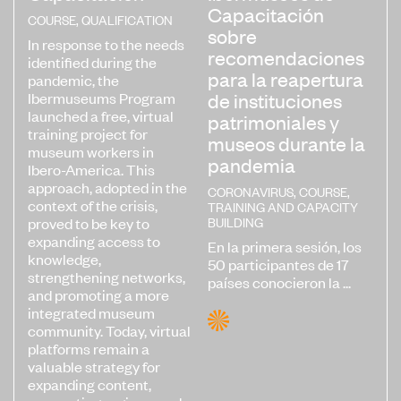
Capacitación
COURSE
,
QUALIFICATION
sobre
In response to the needs
recomendaciones
identified during the
para la reapertura
pandemic, the
Ibermuseums Program
de instituciones
launched a free, virtual
patrimoniales y
training project for
museos durante la
museum workers in
pandemia
Ibero-America. This
approach, adopted in the
CORONAVIRUS
,
COURSE
,
context of the crisis,
TRAINING AND CAPACITY
BUILDING
proved to be key to
expanding access to
En la primera sesión, los
knowledge,
50 participantes de 17
strengthening networks,
países conocieron la ...
and promoting a more
integrated museum
community. Today, virtual
platforms remain a
valuable strategy for
expanding content,