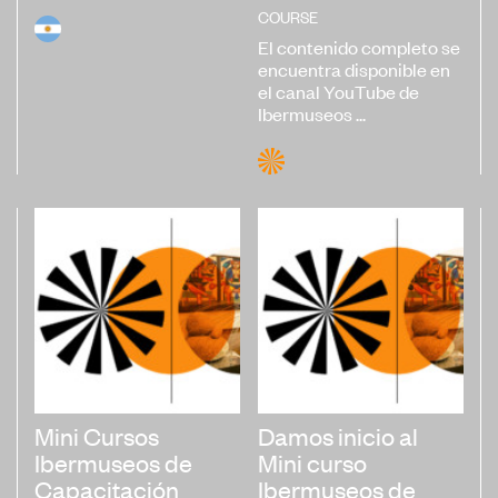
COURSE
El contenido completo se
encuentra disponible en
el canal YouTube de
Ibermuseos ...
Mini Cursos
Damos inicio al
Ibermuseos de
Mini curso
Capacitación
Ibermuseos de