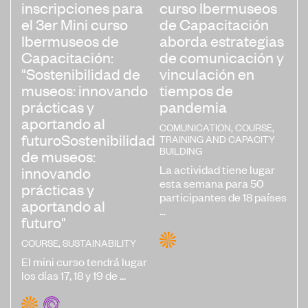
inscripciones para
curso Ibermuseos
el 3er Mini curso
de Capacitación
Ibermuseos de
aborda estrategias
Capacitación:
de comunicación y
"Sostenibilidad de
vinculación en
museos: innovando
tiempos de
prácticas y
pandemia
aportando al
COMUNICATION
,
COURSE
,
futuroSostenibilidad
TRAINING AND CAPACITY
BUILDING
de museos:
La actividad tiene lugar
innovando
esta semana para 50
prácticas y
participantes de 18 países
aportando al
...
futuro"
COURSE
,
SUSTAINABILITY
El mini curso tendrá lugar
los días 17, 18 y 19 de ...