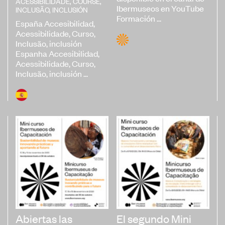
ACESSIBILIDADE
,
COURSE
,
Ibermuseos en YouTube
INCLUSÃO
,
INCLUSIÓN
Formación ...
España Accesibilidad,
Acessibilidade, Curso,
Inclusão, inclusión
Espanha Accesibilidad,
Acessibilidade, Curso,
Inclusão, inclusión ...
Abiertas las
El segundo Mini