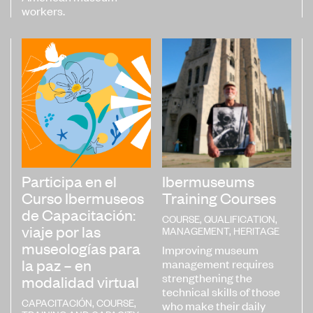
Plataforma de Diagnósticos
workers.
Get in touch
Subscribe to our newsletter
Participa en el
Ibermuseums
Curso Ibermuseos
Training Courses
de Capacitación:
COURSE
,
QUALIFICATION
,
viaje por las
MANAGEMENT
,
HERITAGE
museologías para
Improving museum
la paz – en
management requires
strengthening the
modalidad virtual
technical skills of those
CAPACITACIÓN
,
COURSE
,
who make their daily